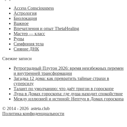
Access Consciousness
Астрология
Биолокация
Важное
Впечатления и опыт ThetaHealing
Мастер — класс
Руны
Симфония тела
Сияние ДНК
Свежие записи
Ретроградный Плутон 2026: время неизбежных перемен
и внутренней трансформации
Загадка 12 дома: как превратить тайные страхи в
суперсилу
Талант по умолчанию: что даёт тригон в гороскопе
Луна в Домах гороскопа: где душа находит спокойствие
Между иллюзией и истиной: Нептун в Домах гороскопа
© 2014 - 2026 asteta.club
Политика конфиденциальности