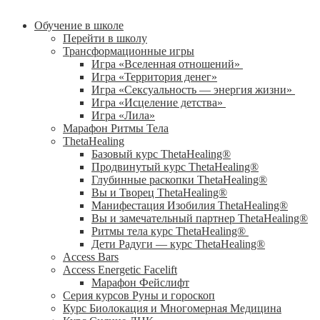
Обучение в школе
Перейти в школу
Трансформационные игры
Игра «Вселенная отношений»
Игра «Территория денег»
Игра «Сексуальность — энергия жизни»
Игра «Исцеление детства»
Игра «Лила»
Марафон Ритмы Тела
ThetaHealing
Базовый курс ThetaHealing®
Продвинутый курс ThetaHealing®
Глубинные раскопки ThetaHealing®
Вы и Творец ThetaHealing®
Манифестация Изобилия ThetaHealing®
Вы и замечательный партнер ThetaHealing®
Ритмы тела курс ThetaHealing®
Дети Радуги — курс ThetaHealing®
Access Bars
Access Energetic Facelift
Марафон Фейслифт
Серия курсов Руны и гороскоп
Курс Биолокация и Многомерная Медицина