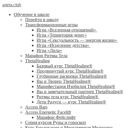
asteta.club
Обучение в школе
Перейти в школу
Трансформационные игры
Игра «Вселенная отношений»
Игра «Территория денег»
Игра «Сексуальность — энергия жизни»
Игра «Исцеление детства»
Игра «Лила»
Марафон Ритмы Тела
ThetaHealing
Базовый курс ThetaHealing®
Продвинутый курс ThetaHealing®
Глубинные раскопки ThetaHealing®
Вы и Творец ThetaHealing®
Манифестация Изобилия ThetaHealing®
Вы и замечательный партнер ThetaHealing®
Ритмы тела курс ThetaHealing®
Дети Радуги — курс ThetaHealing®
Access Bars
Access Energetic Facelift
Марафон Фейслифт
Серия курсов Руны и гороскоп
Курс Биолокация и Многомерная Медицина