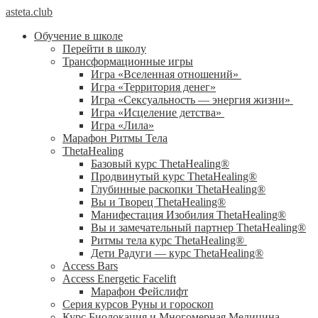
asteta.club
Обучение в школе
Перейти в школу
Трансформационные игры
Игра «Вселенная отношений»
Игра «Территория денег»
Игра «Сексуальность — энергия жизни»
Игра «Исцеление детства»
Игра «Лила»
Марафон Ритмы Тела
ThetaHealing
Базовый курс ThetaHealing®
Продвинутый курс ThetaHealing®
Глубинные раскопки ThetaHealing®
Вы и Творец ThetaHealing®
Манифестация Изобилия ThetaHealing®
Вы и замечательный партнер ThetaHealing®
Ритмы тела курс ThetaHealing®
Дети Радуги — курс ThetaHealing®
Access Bars
Access Energetic Facelift
Марафон Фейслифт
Серия курсов Руны и гороскоп
Курс Биолокация и Многомерная Медицина