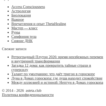
Access Consciousness
Астрология
Биолокация
Важное
Впечатления и опыт ThetaHealing
Мастер — класс
Руны
Симфония тела
Сияние ДНК
Свежие записи
Ретроградный Плутон 2026: время неизбежных перемен
и внутренней трансформации
Загадка 12 дома: как превратить тайные страхи в
суперсилу
Талант по умолчанию: что даёт тригон в гороскопе
Луна в Домах гороскопа: где душа находит спокойствие
Между иллюзией и истиной: Нептун в Домах гороскопа
© 2014 - 2026 asteta.club
Политика конфиденциальности