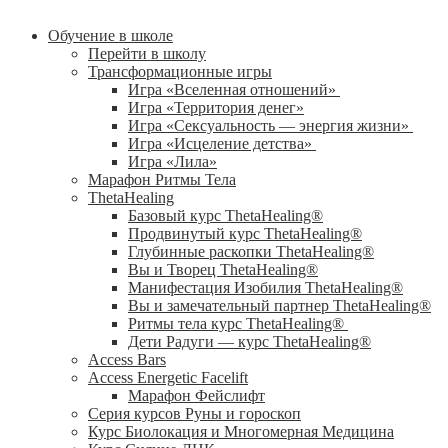
Обучение в школе
Перейти в школу
Трансформационные игры
Игра «Вселенная отношений»
Игра «Территория денег»
Игра «Сексуальность — энергия жизни»
Игра «Исцеление детства»
Игра «Лила»
Марафон Ритмы Тела
ThetaHealing
Базовый курс ThetaHealing®
Продвинутый курс ThetaHealing®
Глубинные раскопки ThetaHealing®
Вы и Творец ThetaHealing®
Манифестация Изобилия ThetaHealing®
Вы и замечательный партнер ThetaHealing®
Ритмы тела курс ThetaHealing®
Дети Радуги — курс ThetaHealing®
Access Bars
Access Energetic Facelift
Марафон Фейслифт
Серия курсов Руны и гороскоп
Курс Биолокация и Многомерная Медицина