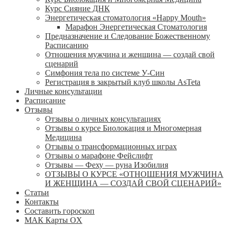
Курс Сияние ДНК
Энергетическая стоматология «Happy Mouth»
Марафон Энергетическая Cтоматология
Предназначение и Следование Божественному
Расписанию
Отношения мужчина и женщина — создай свой
сценарий
Симфония тела по системе У-Син
Регистрация в закрытый клуб школы AsTeta
Личные консультации
Расписание
Отзывы
Отзывы о личных консультациях
Отзывы о курсе Биолокация и Многомерная
Медицина
Отзывы о трансформационных играх
Отзывы о марафоне Фейслифт
Отзывы — Феху — руна Изобилия
ОТЗЫВЫ О КУРСЕ «ОТНОШЕНИЯ МУЖЧИНА
И ЖЕНЩИНА — СОЗДАЙ СВОЙ СЦЕНАРИЙ»
Статьи
Контакты
Составить гороскоп
МАК Карты OХ