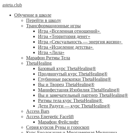
asteta.club
Обучение в школе
Перейти в школу
Трансформационные игры
Игра «Вселенная отношений»
Игра «Территория денег»
Игра «Сексуальность — энергия жизни»
Игра «Исцеление детства»
Игра «Лила»
Марафон Ритмы Тела
ThetaHealing
Базовый курс ThetaHealing®
Продвинутый курс ThetaHealing®
Глубинные раскопки ThetaHealing®
Вы и Творец ThetaHealing®
Манифестация Изобилия ThetaHealing®
Вы и замечательный партнер ThetaHealing®
Ритмы тела курс ThetaHealing®
Дети Радуги — курс ThetaHealing®
Access Bars
Access Energetic Facelift
Марафон Фейслифт
Серия курсов Руны и гороскоп
Курс Биолокация и Многомерная Медицина