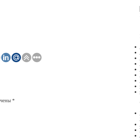
ечены
*