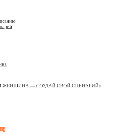
писанию
енарий
ина
И ЖЕНЩИНА — СОЗДАЙ СВОЙ СЦЕНАРИЙ»
51
▾