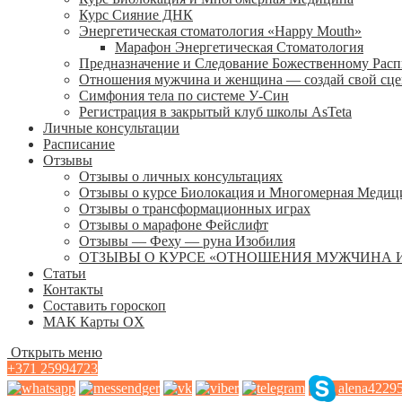
Курс Сияние ДНК
Энергетическая стоматология «Happy Mouth»
Марафон Энергетическая Cтоматология
Предназначение и Следование Божественному Рас
Отношения мужчина и женщина — создай свой сц
Симфония тела по системе У-Син
Регистрация в закрытый клуб школы AsTeta
Личные консультации
Расписание
Отзывы
Отзывы о личных консультациях
Отзывы о курсе Биолокация и Многомерная Медиц
Отзывы о трансформационных играх
Отзывы о марафоне Фейслифт
Отзывы — Феху — руна Изобилия
ОТЗЫВЫ О КУРСЕ «ОТНОШЕНИЯ МУЖЧИНА 
Статьи
Контакты
Составить гороскоп
МАК Карты OХ
Открыть меню
+371 25994723
alena4229