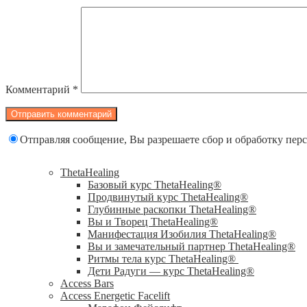
Комментарий
*
Отправляя сообщение, Вы разрешаете сбор и обработку пе
ThetaHealing
Базовый курс ThetaHealing®
Продвинутый курс ThetaHealing®
Глубинные раскопки ThetaHealing®
Вы и Творец ThetaHealing®
Манифестация Изобилия ThetaHealing®
Вы и замечательный партнер ThetaHealing®
Ритмы тела курс ThetaHealing®
Дети Радуги — курс ThetaHealing®
Access Bars
Access Energetic Facelift