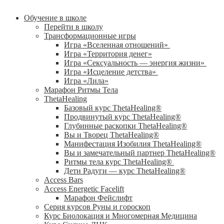
Обучение в школе
Перейти в школу
Трансформационные игры
Игра «Вселенная отношений»
Игра «Территория денег»
Игра «Сексуальность — энергия жизни»
Игра «Исцеление детства»
Игра «Лила»
Марафон Ритмы Тела
ThetaHealing
Базовый курс ThetaHealing®
Продвинутый курс ThetaHealing®
Глубинные раскопки ThetaHealing®
Вы и Творец ThetaHealing®
Манифестация Изобилия ThetaHealing®
Вы и замечательный партнер ThetaHealing®
Ритмы тела курс ThetaHealing®
Дети Радуги — курс ThetaHealing®
Access Bars
Access Energetic Facelift
Марафон Фейслифт
Серия курсов Руны и гороскоп
Курс Биолокация и Многомерная Медицина