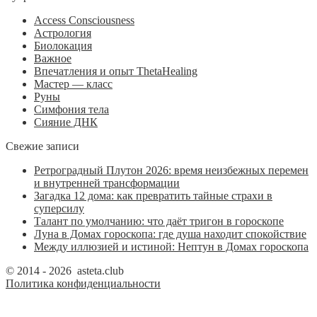
Access Consciousness
Астрология
Биолокация
Важное
Впечатления и опыт ThetaHealing
Мастер — класс
Руны
Симфония тела
Сияние ДНК
Свежие записи
Ретроградный Плутон 2026: время неизбежных перемен
и внутренней трансформации
Загадка 12 дома: как превратить тайные страхи в
суперсилу
Талант по умолчанию: что даёт тригон в гороскопе
Луна в Домах гороскопа: где душа находит спокойствие
Между иллюзией и истиной: Нептун в Домах гороскопа
© 2014 - 2026 asteta.club
Политика конфиденциальности