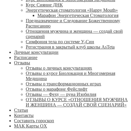
Курс Сияние ДНК
Энергетическая стоматология «Happy Mouth»
Марафон Энергетическая Cтоматология
Предназначение и Следование Божественному
Расписанию
Отношения мужчина и женщина — создай свой
сценарий
Симфония тела по системе У-Син
Регистрация в закрытый клуб школы AsTeta
Личные консультации
Расписание
Отзывы
Отзывы о личных консультациях
Отзывы о курсе Биолокация и Многомерная
Медицина
Отзывы о трансформационных играх
Отзывы о марафоне Фейслифт
Отзывы — Феху — руна Изобилия
ОТЗЫВЫ О КУРСЕ «ОТНОШЕНИЯ МУЖЧИНА
И ЖЕНЩИНА — СОЗДАЙ СВОЙ СЦЕНАРИЙ»
Статьи
Контакты
Составить гороскоп
МАК Карты OХ