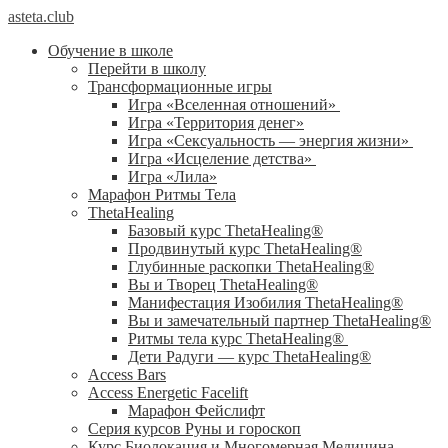
asteta.club
Обучение в школе
Перейти в школу
Трансформационные игры
Игра «Вселенная отношений»
Игра «Территория денег»
Игра «Сексуальность — энергия жизни»
Игра «Исцеление детства»
Игра «Лила»
Марафон Ритмы Тела
ThetaHealing
Базовый курс ThetaHealing®
Продвинутый курс ThetaHealing®
Глубинные раскопки ThetaHealing®
Вы и Творец ThetaHealing®
Манифестация Изобилия ThetaHealing®
Вы и замечательный партнер ThetaHealing®
Ритмы тела курс ThetaHealing®
Дети Радуги — курс ThetaHealing®
Access Bars
Access Energetic Facelift
Марафон Фейслифт
Серия курсов Руны и гороскоп
Курс Биолокация и Многомерная Медицина