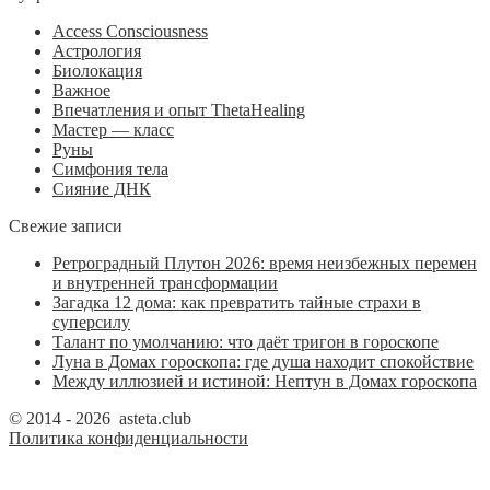
Access Consciousness
Астрология
Биолокация
Важное
Впечатления и опыт ThetaHealing
Мастер — класс
Руны
Симфония тела
Сияние ДНК
Свежие записи
Ретроградный Плутон 2026: время неизбежных перемен
и внутренней трансформации
Загадка 12 дома: как превратить тайные страхи в
суперсилу
Талант по умолчанию: что даёт тригон в гороскопе
Луна в Домах гороскопа: где душа находит спокойствие
Между иллюзией и истиной: Нептун в Домах гороскопа
© 2014 - 2026 asteta.club
Политика конфиденциальности