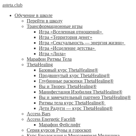
asteta.club
Обучение в школе
Перейти в школу
Трансформационные игры
Игра «Вселенная отношений»
Игра «Территория денег»
Игра «Сексуальность — энергия жизни»
Игра «Исцеление детства»
Игра «Лила»
Марафон Ритмы Тела
ThetaHealing
Базовый курс ThetaHealing®
Продвинутый курс ThetaHealing®
Глубинные раскопки ThetaHealing®
Вы и Творец ThetaHealing®
Манифестация Изобилия ThetaHealing®
Вы и замечательный партнер ThetaHealing®
Ритмы тела курс ThetaHealing®
Дети Радуги — курс ThetaHealing®
Access Bars
Access Energetic Facelift
Марафон Фейслифт
Серия курсов Руны и гороскоп
Курс Биолокация и Многомерная Медицина