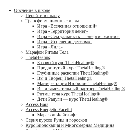
Обучение в школе
Перейти в школу
Трансформационные игры
Игра «Вселенная отношений»
Игра «Территория денег»
Игра «Сексуальность — энергия жизни»
Игра «Исцеление детства»
Игра «Лила»
Марафон Ритмы Тела
ThetaHealing
Базовый курс ThetaHealing®
Продвинутый курс ThetaHealing®
Глубинные раскопки ThetaHealing®
Вы и Творец ThetaHealing®
Манифестация Изобилия ThetaHealing®
Вы и замечательный партнер ThetaHealing®
Ритмы тела курс ThetaHealing®
Дети Радуги — курс ThetaHealing®
Access Bars
Access Energetic Facelift
Марафон Фейслифт
Серия курсов Руны и гороскоп
Курс Биолокация и Многомерная Медицина