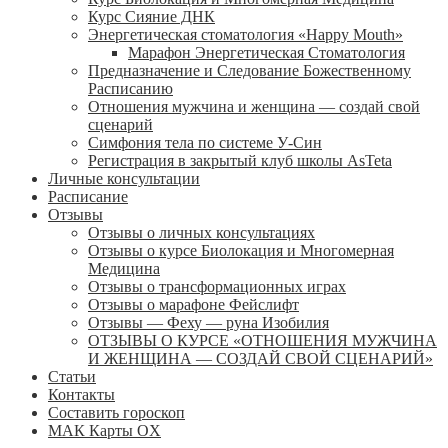
Курс Сияние ДНК
Энергетическая стоматология «Happy Mouth»
Марафон Энергетическая Cтоматология
Предназначение и Следование Божественному
Расписанию
Отношения мужчина и женщина — создай свой
сценарий
Симфония тела по системе У-Син
Регистрация в закрытый клуб школы AsTeta
Личные консультации
Расписание
Отзывы
Отзывы о личных консультациях
Отзывы о курсе Биолокация и Многомерная
Медицина
Отзывы о трансформационных играх
Отзывы о марафоне Фейслифт
Отзывы — Феху — руна Изобилия
ОТЗЫВЫ О КУРСЕ «ОТНОШЕНИЯ МУЖЧИНА
И ЖЕНЩИНА — СОЗДАЙ СВОЙ СЦЕНАРИЙ»
Статьи
Контакты
Составить гороскоп
МАК Карты OХ