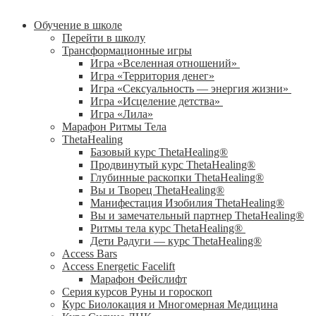
Обучение в школе
Перейти в школу
Трансформационные игры
Игра «Вселенная отношений»
Игра «Территория денег»
Игра «Сексуальность — энергия жизни»
Игра «Исцеление детства»
Игра «Лила»
Марафон Ритмы Тела
ThetaHealing
Базовый курс ThetaHealing®
Продвинутый курс ThetaHealing®
Глубинные раскопки ThetaHealing®
Вы и Творец ThetaHealing®
Манифестация Изобилия ThetaHealing®
Вы и замечательный партнер ThetaHealing®
Ритмы тела курс ThetaHealing®
Дети Радуги — курс ThetaHealing®
Access Bars
Access Energetic Facelift
Марафон Фейслифт
Серия курсов Руны и гороскоп
Курс Биолокация и Многомерная Медицина