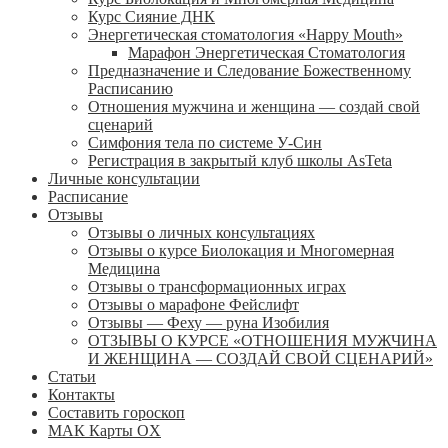
Курс Сияние ДНК
Энергетическая стоматология «Happy Mouth»
Марафон Энергетическая Cтоматология
Предназначение и Следование Божественному
Расписанию
Отношения мужчина и женщина — создай свой
сценарий
Симфония тела по системе У-Син
Регистрация в закрытый клуб школы AsTeta
Личные консультации
Расписание
Отзывы
Отзывы о личных консультациях
Отзывы о курсе Биолокация и Многомерная
Медицина
Отзывы о трансформационных играх
Отзывы о марафоне Фейслифт
Отзывы — Феху — руна Изобилия
ОТЗЫВЫ О КУРСЕ «ОТНОШЕНИЯ МУЖЧИНА
И ЖЕНЩИНА — СОЗДАЙ СВОЙ СЦЕНАРИЙ»
Статьи
Контакты
Составить гороскоп
МАК Карты OХ