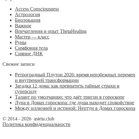
Access Consciousness
Астрология
Биолокация
Важное
Впечатления и опыт ThetaHealing
Мастер — класс
Руны
Симфония тела
Сияние ДНК
Свежие записи
Ретроградный Плутон 2026: время неизбежных перемен
и внутренней трансформации
Загадка 12 дома: как превратить тайные страхи в
суперсилу
Талант по умолчанию: что даёт тригон в гороскопе
Луна в Домах гороскопа: где душа находит спокойствие
Между иллюзией и истиной: Нептун в Домах гороскопа
© 2014 - 2026 asteta.club
Политика конфиденциальности