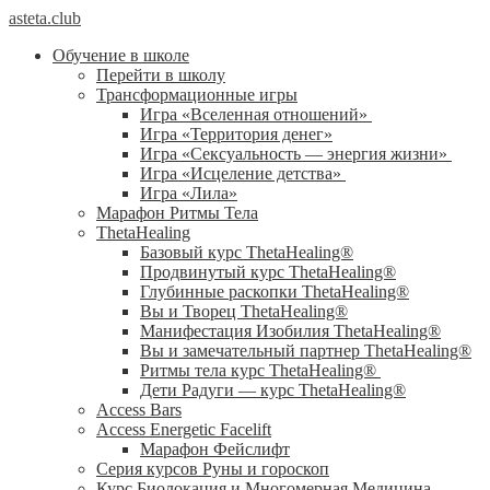
asteta.club
Обучение в школе
Перейти в школу
Трансформационные игры
Игра «Вселенная отношений»
Игра «Территория денег»
Игра «Сексуальность — энергия жизни»
Игра «Исцеление детства»
Игра «Лила»
Марафон Ритмы Тела
ThetaHealing
Базовый курс ThetaHealing®
Продвинутый курс ThetaHealing®
Глубинные раскопки ThetaHealing®
Вы и Творец ThetaHealing®
Манифестация Изобилия ThetaHealing®
Вы и замечательный партнер ThetaHealing®
Ритмы тела курс ThetaHealing®
Дети Радуги — курс ThetaHealing®
Access Bars
Access Energetic Facelift
Марафон Фейслифт
Серия курсов Руны и гороскоп
Курс Биолокация и Многомерная Медицина