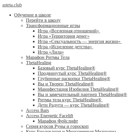
asteta.club
Обучение в школе
Перейти в школу
Трансформационные игры
Игра «Вселенная отношений»
Игра «Территория денег»
Игра «Сексуальность — энергия жизни»
Игра «Исцеление детства»
Игра «Лила»
Марафон Ритмы Тела
ThetaHealing
Базовый курс ThetaHealing®
Продвинутый курс ThetaHealing®
Глубинные раскопки ThetaHealing®
Вы и Творец ThetaHealing®
Манифестация Изобилия ThetaHealing®
Вы и замечательный партнер ThetaHealing®
Ритмы тела курс ThetaHealing®
Дети Радуги — курс ThetaHealing®
Access Bars
Access Energetic Facelift
Марафон Фейслифт
Серия курсов Руны и гороскоп
Курс Биолокация и Многомерная Медицина