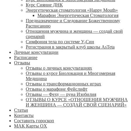
Курс Сияние ДНК
Энергетическая стоматология «Happy Mouth»
Марафон Энергетическая Cтоматология
Предназначение и Следование Божественному
Расписанию
Отношения мужчина и женщина — создай свой
сценарий
Симфония тела по системе У-Син
Регистрация в закрытый клуб школы AsTeta
Личные консультации
Расписание
Отзывы
Отзывы о личных консультациях
Отзывы о курсе Биолокация и Многомерная
Медицина
Отзывы о трансформационных играх
Отзывы о марафоне Фейслифт
Отзывы — Феху — руна Изобилия
ОТЗЫВЫ О КУРСЕ «ОТНОШЕНИЯ МУЖЧИНА
И ЖЕНЩИНА — СОЗДАЙ СВОЙ СЦЕНАРИЙ»
Статьи
Контакты
Составить гороскоп
МАК Карты OХ