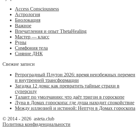
Access Consciousness
Астрология
Биолокация
Важное
Впечатления и опыт ThetaHealing
Мастер — класс
Руны
Симфония тела
Сияние ДНК
Свежие записи
Ретроградный Плутон 2026: время неизбежных перемен
и внутренней трансформации
Загадка 12 дома: как превратить тайные страхи в
суперсилу
Талант по умолчанию: что даёт тригон в гороскопе
Луна в Домах гороскопа: где душа находит спокойствие
Между иллюзией и истиной: Нептун в Домах гороскопа
© 2014 - 2026 asteta.club
Политика конфиденциальности