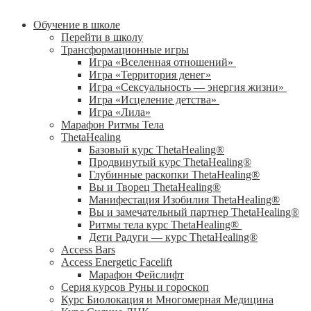
Обучение в школе
Перейти в школу
Трансформационные игры
Игра «Вселенная отношений»
Игра «Территория денег»
Игра «Сексуальность — энергия жизни»
Игра «Исцеление детства»
Игра «Лила»
Марафон Ритмы Тела
ThetaHealing
Базовый курс ThetaHealing®
Продвинутый курс ThetaHealing®
Глубинные раскопки ThetaHealing®
Вы и Творец ThetaHealing®
Манифестация Изобилия ThetaHealing®
Вы и замечательный партнер ThetaHealing®
Ритмы тела курс ThetaHealing®
Дети Радуги — курс ThetaHealing®
Access Bars
Access Energetic Facelift
Марафон Фейслифт
Серия курсов Руны и гороскоп
Курс Биолокация и Многомерная Медицина