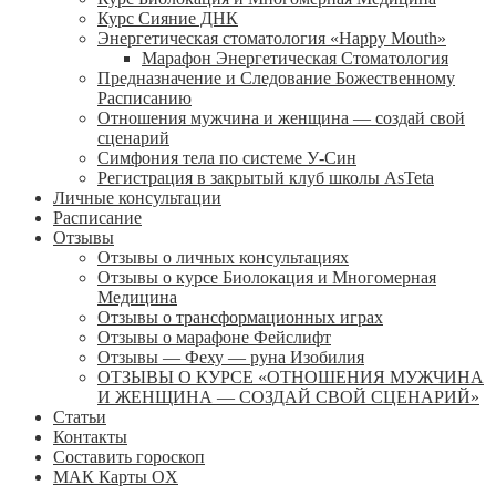
Курс Сияние ДНК
Энергетическая стоматология «Happy Mouth»
Марафон Энергетическая Cтоматология
Предназначение и Следование Божественному
Расписанию
Отношения мужчина и женщина — создай свой
сценарий
Симфония тела по системе У-Син
Регистрация в закрытый клуб школы AsTeta
Личные консультации
Расписание
Отзывы
Отзывы о личных консультациях
Отзывы о курсе Биолокация и Многомерная
Медицина
Отзывы о трансформационных играх
Отзывы о марафоне Фейслифт
Отзывы — Феху — руна Изобилия
ОТЗЫВЫ О КУРСЕ «ОТНОШЕНИЯ МУЖЧИНА
И ЖЕНЩИНА — СОЗДАЙ СВОЙ СЦЕНАРИЙ»
Статьи
Контакты
Составить гороскоп
МАК Карты OХ