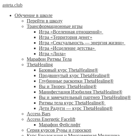
asteta.club
Обучение в школе
Перейти в школу
Трансформационные игры
Игра «Вселенная отношений»
Игра «Территория денег»
Игра «Сексуальность — энергия жизни»
Игра «Исцеление детства»
Игра «Лила»
Марафон Ритмы Тела
ThetaHealing
Базовый курс ThetaHealing®
Продвинутый курс ThetaHealing®
Глубинные раскопки ThetaHealing®
Вы и Творец ThetaHealing®
Манифестация Изобилия ThetaHealing®
Вы и замечательный партнер ThetaHealing®
Ритмы тела курс ThetaHealing®
Дети Радуги — курс ThetaHealing®
Access Bars
Access Energetic Facelift
Марафон Фейслифт
Серия курсов Руны и гороскоп
Курс Биолокация и Многомерная Медицина