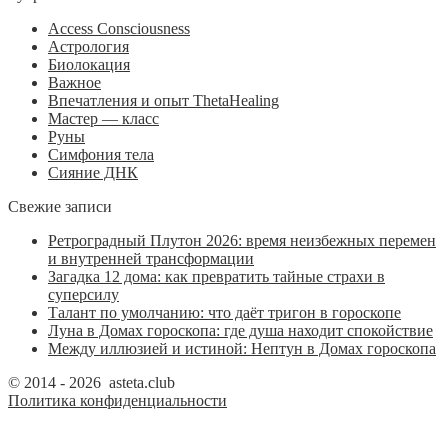
Access Consciousness
Астрология
Биолокация
Важное
Впечатления и опыт ThetaHealing
Мастер — класс
Руны
Симфония тела
Сияние ДНК
Свежие записи
Ретроградный Плутон 2026: время неизбежных перемен
и внутренней трансформации
Загадка 12 дома: как превратить тайные страхи в
суперсилу
Талант по умолчанию: что даёт тригон в гороскопе
Луна в Домах гороскопа: где душа находит спокойствие
Между иллюзией и истиной: Нептун в Домах гороскопа
© 2014 - 2026 asteta.club
Политика конфиденциальности