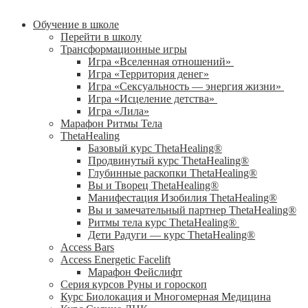
Обучение в школе
Перейти в школу
Трансформационные игры
Игра «Вселенная отношений»
Игра «Территория денег»
Игра «Сексуальность — энергия жизни»
Игра «Исцеление детства»
Игра «Лила»
Марафон Ритмы Тела
ThetaHealing
Базовый курс ThetaHealing®
Продвинутый курс ThetaHealing®
Глубинные раскопки ThetaHealing®
Вы и Творец ThetaHealing®
Манифестация Изобилия ThetaHealing®
Вы и замечательный партнер ThetaHealing®
Ритмы тела курс ThetaHealing®
Дети Радуги — курс ThetaHealing®
Access Bars
Access Energetic Facelift
Марафон Фейслифт
Серия курсов Руны и гороскоп
Курс Биолокация и Многомерная Медицина