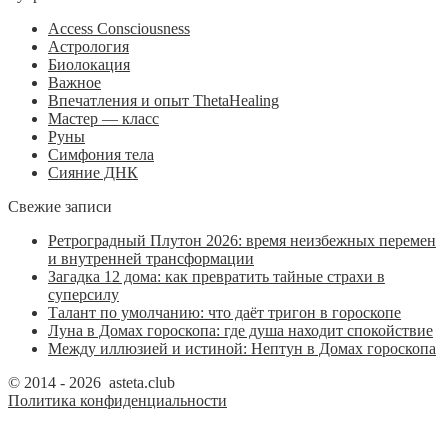
Access Consciousness
Астрология
Биолокация
Важное
Впечатления и опыт ThetaHealing
Мастер — класс
Руны
Симфония тела
Сияние ДНК
Свежие записи
Ретроградный Плутон 2026: время неизбежных перемен
и внутренней трансформации
Загадка 12 дома: как превратить тайные страхи в
суперсилу
Талант по умолчанию: что даёт тригон в гороскопе
Луна в Домах гороскопа: где душа находит спокойствие
Между иллюзией и истиной: Нептун в Домах гороскопа
© 2014 - 2026 asteta.club
Политика конфиденциальности