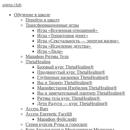
asteta.club
Обучение в школе
Перейти в школу
Трансформационные игры
Игра «Вселенная отношений»
Игра «Территория денег»
Игра «Сексуальность — энергия жизни»
Игра «Исцеление детства»
Игра «Лила»
Марафон Ритмы Тела
ThetaHealing
Базовый курс ThetaHealing®
Продвинутый курс ThetaHealing®
Глубинные раскопки ThetaHealing®
Вы и Творец ThetaHealing®
Манифестация Изобилия ThetaHealing®
Вы и замечательный партнер ThetaHealing®
Ритмы тела курс ThetaHealing®
Дети Радуги — курс ThetaHealing®
Access Bars
Access Energetic Facelift
Марафон Фейслифт
Серия курсов Руны и гороскоп
Курс Биолокация и Многомерная Медицина