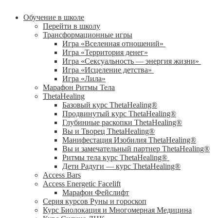
Обучение в школе
Перейти в школу
Трансформационные игры
Игра «Вселенная отношений»
Игра «Территория денег»
Игра «Сексуальность — энергия жизни»
Игра «Исцеление детства»
Игра «Лила»
Марафон Ритмы Тела
ThetaHealing
Базовый курс ThetaHealing®
Продвинутый курс ThetaHealing®
Глубинные раскопки ThetaHealing®
Вы и Творец ThetaHealing®
Манифестация Изобилия ThetaHealing®
Вы и замечательный партнер ThetaHealing®
Ритмы тела курс ThetaHealing®
Дети Радуги — курс ThetaHealing®
Access Bars
Access Energetic Facelift
Марафон Фейслифт
Серия курсов Руны и гороскоп
Курс Биолокация и Многомерная Медицина