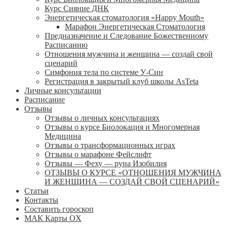
Курс Сияние ДНК
Энергетическая стоматология «Happy Mouth»
Марафон Энергетическая Cтоматология
Предназначение и Следование Божественному
Расписанию
Отношения мужчина и женщина — создай свой
сценарий
Симфония тела по системе У-Син
Регистрация в закрытый клуб школы AsTeta
Личные консультации
Расписание
Отзывы
Отзывы о личных консультациях
Отзывы о курсе Биолокация и Многомерная
Медицина
Отзывы о трансформационных играх
Отзывы о марафоне Фейслифт
Отзывы — Феху — руна Изобилия
ОТЗЫВЫ О КУРСЕ «ОТНОШЕНИЯ МУЖЧИНА
И ЖЕНЩИНА — СОЗДАЙ СВОЙ СЦЕНАРИЙ»
Статьи
Контакты
Составить гороскоп
МАК Карты OХ