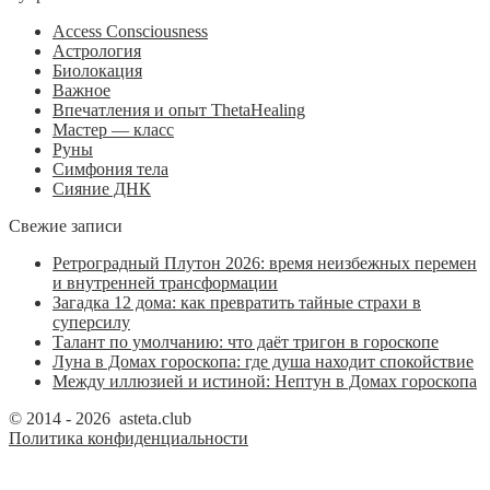
Access Consciousness
Астрология
Биолокация
Важное
Впечатления и опыт ThetaHealing
Мастер — класс
Руны
Симфония тела
Сияние ДНК
Свежие записи
Ретроградный Плутон 2026: время неизбежных перемен
и внутренней трансформации
Загадка 12 дома: как превратить тайные страхи в
суперсилу
Талант по умолчанию: что даёт тригон в гороскопе
Луна в Домах гороскопа: где душа находит спокойствие
Между иллюзией и истиной: Нептун в Домах гороскопа
© 2014 - 2026 asteta.club
Политика конфиденциальности