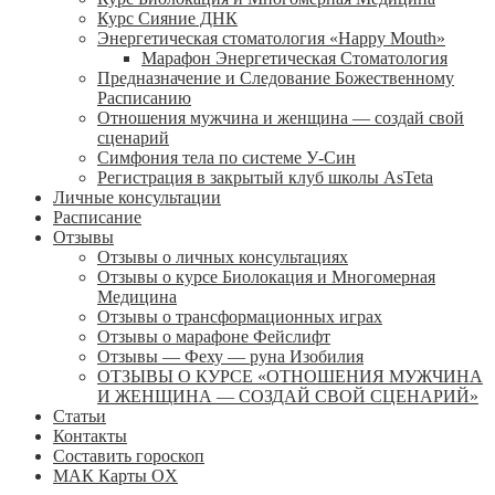
Курс Сияние ДНК
Энергетическая стоматология «Happy Mouth»
Марафон Энергетическая Cтоматология
Предназначение и Следование Божественному
Расписанию
Отношения мужчина и женщина — создай свой
сценарий
Симфония тела по системе У-Син
Регистрация в закрытый клуб школы AsTeta
Личные консультации
Расписание
Отзывы
Отзывы о личных консультациях
Отзывы о курсе Биолокация и Многомерная
Медицина
Отзывы о трансформационных играх
Отзывы о марафоне Фейслифт
Отзывы — Феху — руна Изобилия
ОТЗЫВЫ О КУРСЕ «ОТНОШЕНИЯ МУЖЧИНА
И ЖЕНЩИНА — СОЗДАЙ СВОЙ СЦЕНАРИЙ»
Статьи
Контакты
Составить гороскоп
МАК Карты OХ