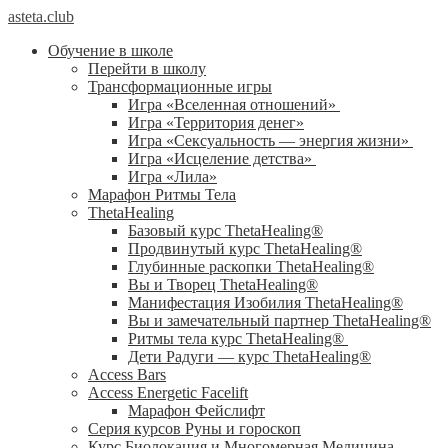
asteta.club
Обучение в школе
Перейти в школу
Трансформационные игры
Игра «Вселенная отношений»
Игра «Территория денег»
Игра «Сексуальность — энергия жизни»
Игра «Исцеление детства»
Игра «Лила»
Марафон Ритмы Тела
ThetaHealing
Базовый курс ThetaHealing®
Продвинутый курс ThetaHealing®
Глубинные раскопки ThetaHealing®
Вы и Творец ThetaHealing®
Манифестация Изобилия ThetaHealing®
Вы и замечательный партнер ThetaHealing®
Ритмы тела курс ThetaHealing®
Дети Радуги — курс ThetaHealing®
Access Bars
Access Energetic Facelift
Марафон Фейслифт
Серия курсов Руны и гороскоп
Курс Биолокация и Многомерная Медицина