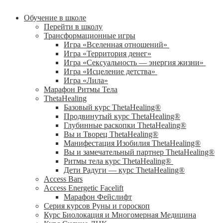
Обучение в школе
Перейти в школу
Трансформационные игры
Игра «Вселенная отношений»
Игра «Территория денег»
Игра «Сексуальность — энергия жизни»
Игра «Исцеление детства»
Игра «Лила»
Марафон Ритмы Тела
ThetaHealing
Базовый курс ThetaHealing®
Продвинутый курс ThetaHealing®
Глубинные раскопки ThetaHealing®
Вы и Творец ThetaHealing®
Манифестация Изобилия ThetaHealing®
Вы и замечательный партнер ThetaHealing®
Ритмы тела курс ThetaHealing®
Дети Радуги — курс ThetaHealing®
Access Bars
Access Energetic Facelift
Марафон Фейслифт
Серия курсов Руны и гороскоп
Курс Биолокация и Многомерная Медицина