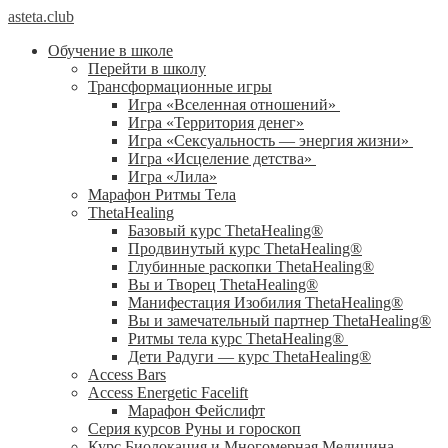
asteta.club
Обучение в школе
Перейти в школу
Трансформационные игры
Игра «Вселенная отношений»
Игра «Территория денег»
Игра «Сексуальность — энергия жизни»
Игра «Исцеление детства»
Игра «Лила»
Марафон Ритмы Тела
ThetaHealing
Базовый курс ThetaHealing®
Продвинутый курс ThetaHealing®
Глубинные раскопки ThetaHealing®
Вы и Творец ThetaHealing®
Манифестация Изобилия ThetaHealing®
Вы и замечательный партнер ThetaHealing®
Ритмы тела курс ThetaHealing®
Дети Радуги — курс ThetaHealing®
Access Bars
Access Energetic Facelift
Марафон Фейслифт
Серия курсов Руны и гороскоп
Курс Биолокация и Многомерная Медицина