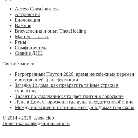
Access Consciousness
Астрология
Биолокация
Важное
Впечатления и опыт ThetaHealing
Мастер — класс
Руны
Симфония тела
Сияние ДНК
Свежие записи
Ретроградный Плутон 2026: время неизбежных перемен
и внутренней трансформации
Загадка 12 дома: как превратить тайные страхи в
суперсилу
Талант по умолчанию: что даёт тригон в гороскопе
Луна в Домах гороскопа: где душа находит спокойствие
Между иллюзией и истиной: Нептун в Домах гороскопа
© 2014 - 2026 asteta.club
Политика конфиденциальности