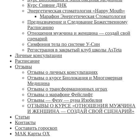
Курс Сияние ДНК
Энергетическая стоматология «Happy Mouth»
Марафон Энергетическая Cтоматология
Предназначение и Следование Божественному
Расписанию
Отношения мужчина и женщина — создай свой
сценарий
Симфония тела по системе У-Син
Регистрация в закрытый клуб школы AsTeta
Личные консультации
Расписание
Отзывы
Отзывы о личных консультациях
Отзывы о курсе Биолокация и Многомерная
Медицина
Отзывы о трансформационных играх
Отзывы о марафоне Фейслифт
Отзывы — Феху — руна Изобилия
ОТЗЫВЫ О КУРСЕ «ОТНОШЕНИЯ МУЖЧИНА
И ЖЕНЩИНА — СОЗДАЙ СВОЙ СЦЕНАРИЙ»
Статьи
Контакты
Составить гороскоп
МАК Карты OХ