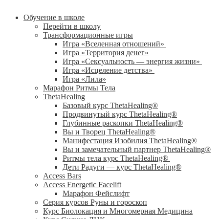
Обучение в школе
Перейти в школу
Трансформационные игры
Игра «Вселенная отношений»
Игра «Территория денег»
Игра «Сексуальность — энергия жизни»
Игра «Исцеление детства»
Игра «Лила»
Марафон Ритмы Тела
ThetaHealing
Базовый курс ThetaHealing®
Продвинутый курс ThetaHealing®
Глубинные раскопки ThetaHealing®
Вы и Творец ThetaHealing®
Манифестация Изобилия ThetaHealing®
Вы и замечательный партнер ThetaHealing®
Ритмы тела курс ThetaHealing®
Дети Радуги — курс ThetaHealing®
Access Bars
Access Energetic Facelift
Марафон Фейслифт
Серия курсов Руны и гороскоп
Курс Биолокация и Многомерная Медицина