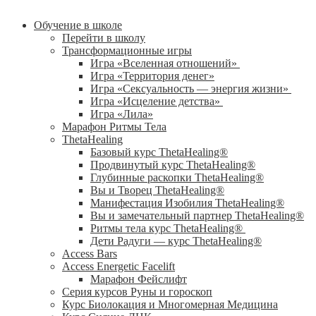
Обучение в школе
Перейти в школу
Трансформационные игры
Игра «Вселенная отношений»
Игра «Территория денег»
Игра «Сексуальность — энергия жизни»
Игра «Исцеление детства»
Игра «Лила»
Марафон Ритмы Тела
ThetaHealing
Базовый курс ThetaHealing®
Продвинутый курс ThetaHealing®
Глубинные раскопки ThetaHealing®
Вы и Творец ThetaHealing®
Манифестация Изобилия ThetaHealing®
Вы и замечательный партнер ThetaHealing®
Ритмы тела курс ThetaHealing®
Дети Радуги — курс ThetaHealing®
Access Bars
Access Energetic Facelift
Марафон Фейслифт
Серия курсов Руны и гороскоп
Курс Биолокация и Многомерная Медицина