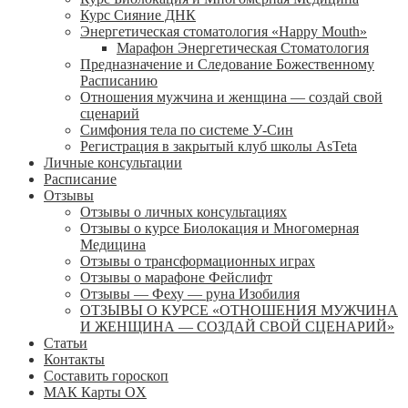
Курс Сияние ДНК
Энергетическая стоматология «Happy Mouth»
Марафон Энергетическая Cтоматология
Предназначение и Следование Божественному
Расписанию
Отношения мужчина и женщина — создай свой
сценарий
Симфония тела по системе У-Син
Регистрация в закрытый клуб школы AsTeta
Личные консультации
Расписание
Отзывы
Отзывы о личных консультациях
Отзывы о курсе Биолокация и Многомерная
Медицина
Отзывы о трансформационных играх
Отзывы о марафоне Фейслифт
Отзывы — Феху — руна Изобилия
ОТЗЫВЫ О КУРСЕ «ОТНОШЕНИЯ МУЖЧИНА
И ЖЕНЩИНА — СОЗДАЙ СВОЙ СЦЕНАРИЙ»
Статьи
Контакты
Составить гороскоп
МАК Карты OХ