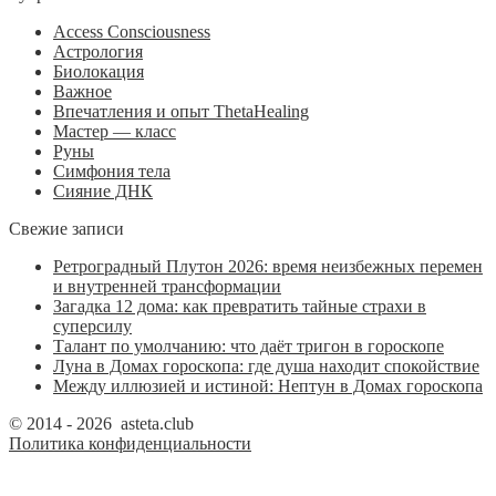
Access Consciousness
Астрология
Биолокация
Важное
Впечатления и опыт ThetaHealing
Мастер — класс
Руны
Симфония тела
Сияние ДНК
Свежие записи
Ретроградный Плутон 2026: время неизбежных перемен
и внутренней трансформации
Загадка 12 дома: как превратить тайные страхи в
суперсилу
Талант по умолчанию: что даёт тригон в гороскопе
Луна в Домах гороскопа: где душа находит спокойствие
Между иллюзией и истиной: Нептун в Домах гороскопа
© 2014 - 2026 asteta.club
Политика конфиденциальности