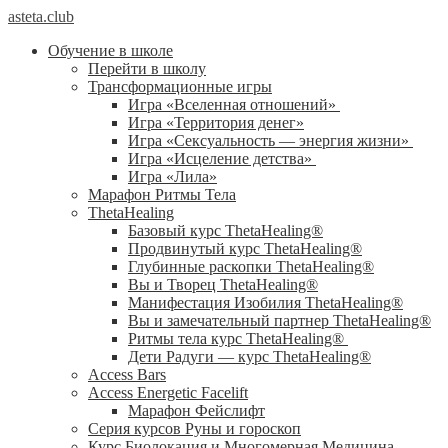
asteta.club
Обучение в школе
Перейти в школу
Трансформационные игры
Игра «Вселенная отношений»
Игра «Территория денег»
Игра «Сексуальность — энергия жизни»
Игра «Исцеление детства»
Игра «Лила»
Марафон Ритмы Тела
ThetaHealing
Базовый курс ThetaHealing®
Продвинутый курс ThetaHealing®
Глубинные раскопки ThetaHealing®
Вы и Творец ThetaHealing®
Манифестация Изобилия ThetaHealing®
Вы и замечательный партнер ThetaHealing®
Ритмы тела курс ThetaHealing®
Дети Радуги — курс ThetaHealing®
Access Bars
Access Energetic Facelift
Марафон Фейслифт
Серия курсов Руны и гороскоп
Курс Биолокация и Многомерная Медицина