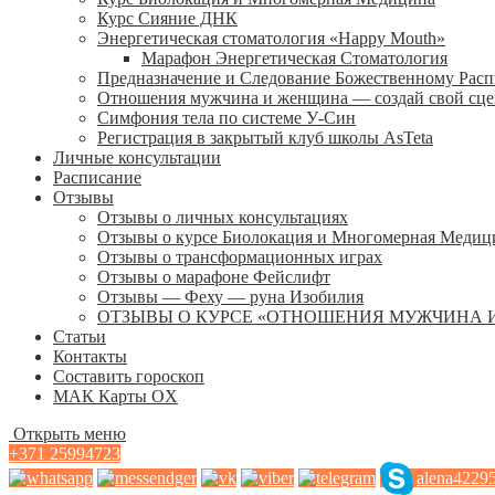
Курс Сияние ДНК
Энергетическая стоматология «Happy Mouth»
Марафон Энергетическая Cтоматология
Предназначение и Следование Божественному Рас
Отношения мужчина и женщина — создай свой сц
Симфония тела по системе У-Син
Регистрация в закрытый клуб школы AsTeta
Личные консультации
Расписание
Отзывы
Отзывы о личных консультациях
Отзывы о курсе Биолокация и Многомерная Медиц
Отзывы о трансформационных играх
Отзывы о марафоне Фейслифт
Отзывы — Феху — руна Изобилия
ОТЗЫВЫ О КУРСЕ «ОТНОШЕНИЯ МУЖЧИНА 
Статьи
Контакты
Составить гороскоп
МАК Карты OХ
Открыть меню
+371 25994723
alena4229