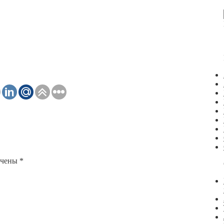
ечены
*