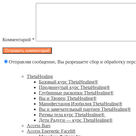
Комментарий
*
Отправляя сообщение, Вы разрешаете сбор и обработку пе
ThetaHealing
Базовый курс ThetaHealing®
Продвинутый курс ThetaHealing®
Глубинные раскопки ThetaHealing®
Вы и Творец ThetaHealing®
Манифестация Изобилия ThetaHealing®
Вы и замечательный партнер ThetaHealing®
Ритмы тела курс ThetaHealing®
Дети Радуги — курс ThetaHealing®
Access Bars
Access Energetic Facelift