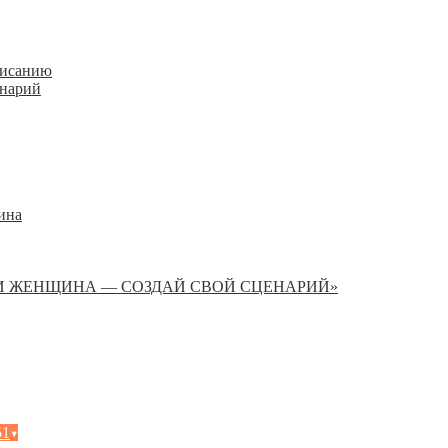
писанию
енарий
ина
И ЖЕНЩИНА — СОЗДАЙ СВОЙ СЦЕНАРИЙ»
51
▾