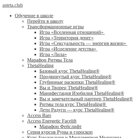
asteta.club
Обучение в школе
Перейти в школу
Трансформационные игры
Игра «Вселенная отношений»
Игра «Территория денег»
Игра «Сексуальность — энергия жизни»
Игра «Исцеление детства»
Игра «Лила»
Марафон Ритмы Тела
ThetaHealing
Базовый курс ThetaHealing®
Продвинутый курс ThetaHealing®
Глубинные раскопки ThetaHealing®
Вы и Творец ThetaHealing®
Манифестация Изобилия ThetaHealing®
Вы и замечательный партнер ThetaHealing®
Ритмы тела курс ThetaHealing®
Дети Радуги — курс ThetaHealing®
Access Bars
Access Energetic Facelift
Марафон Фейслифт
Серия курсов Руны и гороскоп
Курс Биолокация и Многомерная Медицина