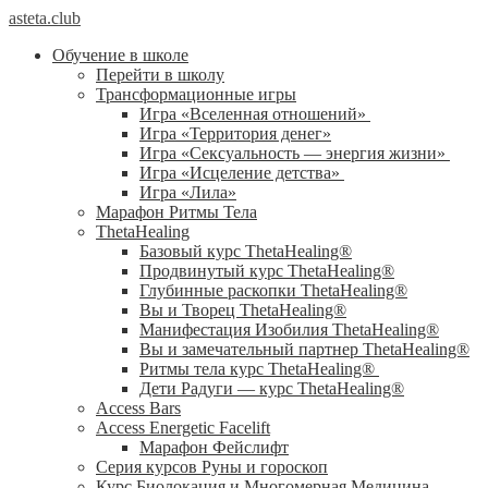
asteta.club
Обучение в школе
Перейти в школу
Трансформационные игры
Игра «Вселенная отношений»
Игра «Территория денег»
Игра «Сексуальность — энергия жизни»
Игра «Исцеление детства»
Игра «Лила»
Марафон Ритмы Тела
ThetaHealing
Базовый курс ThetaHealing®
Продвинутый курс ThetaHealing®
Глубинные раскопки ThetaHealing®
Вы и Творец ThetaHealing®
Манифестация Изобилия ThetaHealing®
Вы и замечательный партнер ThetaHealing®
Ритмы тела курс ThetaHealing®
Дети Радуги — курс ThetaHealing®
Access Bars
Access Energetic Facelift
Марафон Фейслифт
Серия курсов Руны и гороскоп
Курс Биолокация и Многомерная Медицина