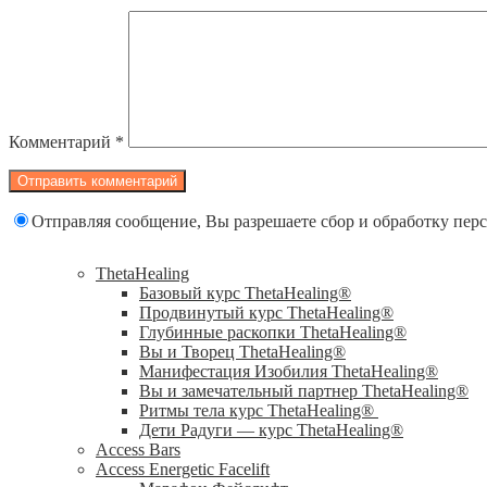
Комментарий
*
Отправляя сообщение, Вы разрешаете сбор и обработку пе
ThetaHealing
Базовый курс ThetaHealing®
Продвинутый курс ThetaHealing®
Глубинные раскопки ThetaHealing®
Вы и Творец ThetaHealing®
Манифестация Изобилия ThetaHealing®
Вы и замечательный партнер ThetaHealing®
Ритмы тела курс ThetaHealing®
Дети Радуги — курс ThetaHealing®
Access Bars
Access Energetic Facelift