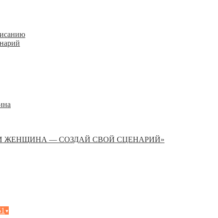
писанию
енарий
ина
И ЖЕНЩИНА — СОЗДАЙ СВОЙ СЦЕНАРИЙ»
51
▾