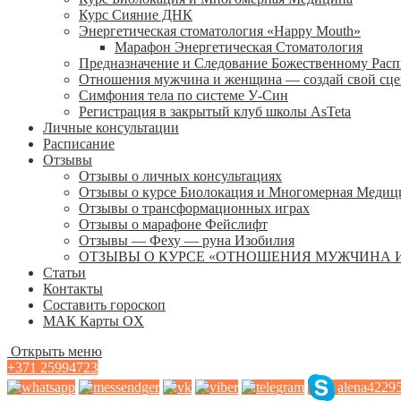
Курс Сияние ДНК
Энергетическая стоматология «Happy Mouth»
Марафон Энергетическая Cтоматология
Предназначение и Следование Божественному Рас
Отношения мужчина и женщина — создай свой сц
Симфония тела по системе У-Син
Регистрация в закрытый клуб школы AsTeta
Личные консультации
Расписание
Отзывы
Отзывы о личных консультациях
Отзывы о курсе Биолокация и Многомерная Медиц
Отзывы о трансформационных играх
Отзывы о марафоне Фейслифт
Отзывы — Феху — руна Изобилия
ОТЗЫВЫ О КУРСЕ «ОТНОШЕНИЯ МУЖЧИНА 
Статьи
Контакты
Составить гороскоп
МАК Карты OХ
Открыть меню
+371 25994723
alena4229