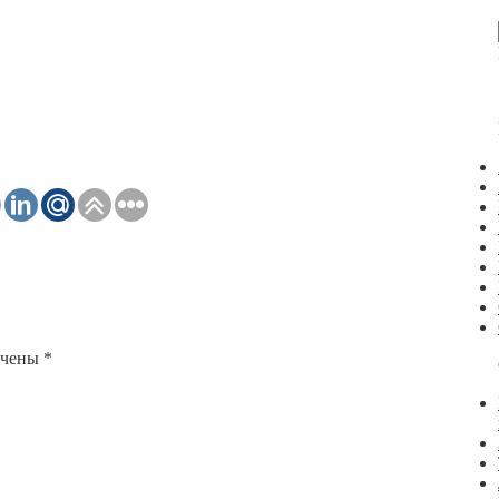
ечены
*