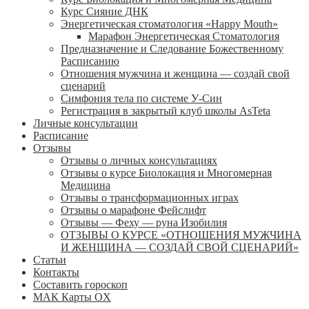
Курс Сияние ДНК
Энергетическая стоматология «Happy Mouth»
Марафон Энергетическая Cтоматология
Предназначение и Следование Божественному
Расписанию
Отношения мужчина и женщина — создай свой
сценарий
Симфония тела по системе У-Син
Регистрация в закрытый клуб школы AsTeta
Личные консультации
Расписание
Отзывы
Отзывы о личных консультациях
Отзывы о курсе Биолокация и Многомерная
Медицина
Отзывы о трансформационных играх
Отзывы о марафоне Фейслифт
Отзывы — Феху — руна Изобилия
ОТЗЫВЫ О КУРСЕ «ОТНОШЕНИЯ МУЖЧИНА
И ЖЕНЩИНА — СОЗДАЙ СВОЙ СЦЕНАРИЙ»
Статьи
Контакты
Составить гороскоп
МАК Карты OХ