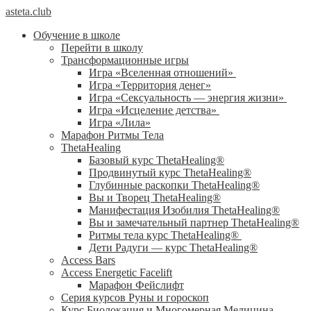
asteta.club
Обучение в школе
Перейти в школу
Трансформационные игры
Игра «Вселенная отношений»
Игра «Территория денег»
Игра «Сексуальность — энергия жизни»
Игра «Исцеление детства»
Игра «Лила»
Марафон Ритмы Тела
ThetaHealing
Базовый курс ThetaHealing®
Продвинутый курс ThetaHealing®
Глубинные раскопки ThetaHealing®
Вы и Творец ThetaHealing®
Манифестация Изобилия ThetaHealing®
Вы и замечательный партнер ThetaHealing®
Ритмы тела курс ThetaHealing®
Дети Радуги — курс ThetaHealing®
Access Bars
Access Energetic Facelift
Марафон Фейслифт
Серия курсов Руны и гороскоп
Курс Биолокация и Многомерная Медицина