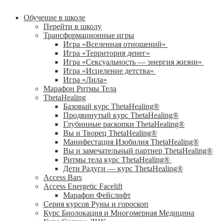
Обучение в школе
Перейти в школу
Трансформационные игры
Игра «Вселенная отношений»
Игра «Территория денег»
Игра «Сексуальность — энергия жизни»
Игра «Исцеление детства»
Игра «Лила»
Марафон Ритмы Тела
ThetaHealing
Базовый курс ThetaHealing®
Продвинутый курс ThetaHealing®
Глубинные раскопки ThetaHealing®
Вы и Творец ThetaHealing®
Манифестация Изобилия ThetaHealing®
Вы и замечательный партнер ThetaHealing®
Ритмы тела курс ThetaHealing®
Дети Радуги — курс ThetaHealing®
Access Bars
Access Energetic Facelift
Марафон Фейслифт
Серия курсов Руны и гороскоп
Курс Биолокация и Многомерная Медицина