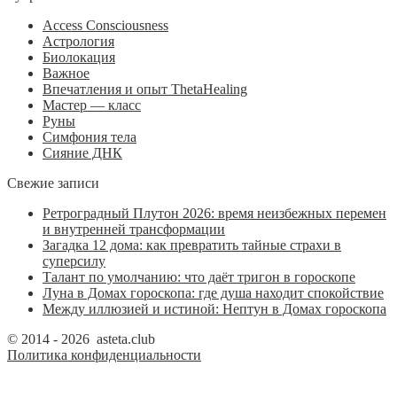
Access Consciousness
Астрология
Биолокация
Важное
Впечатления и опыт ThetaHealing
Мастер — класс
Руны
Симфония тела
Сияние ДНК
Свежие записи
Ретроградный Плутон 2026: время неизбежных перемен
и внутренней трансформации
Загадка 12 дома: как превратить тайные страхи в
суперсилу
Талант по умолчанию: что даёт тригон в гороскопе
Луна в Домах гороскопа: где душа находит спокойствие
Между иллюзией и истиной: Нептун в Домах гороскопа
© 2014 - 2026 asteta.club
Политика конфиденциальности