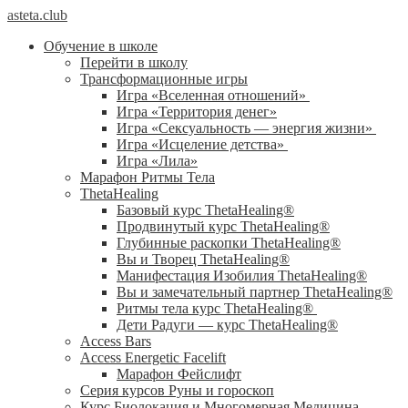
asteta.club
Обучение в школе
Перейти в школу
Трансформационные игры
Игра «Вселенная отношений»
Игра «Территория денег»
Игра «Сексуальность — энергия жизни»
Игра «Исцеление детства»
Игра «Лила»
Марафон Ритмы Тела
ThetaHealing
Базовый курс ThetaHealing®
Продвинутый курс ThetaHealing®
Глубинные раскопки ThetaHealing®
Вы и Творец ThetaHealing®
Манифестация Изобилия ThetaHealing®
Вы и замечательный партнер ThetaHealing®
Ритмы тела курс ThetaHealing®
Дети Радуги — курс ThetaHealing®
Access Bars
Access Energetic Facelift
Марафон Фейслифт
Серия курсов Руны и гороскоп
Курс Биолокация и Многомерная Медицина