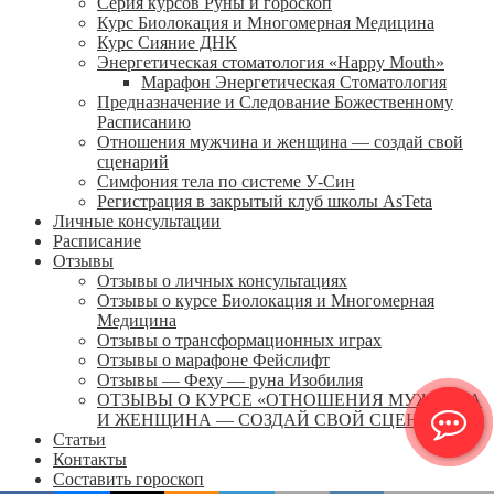
Серия курсов Руны и гороскоп
Курс Биолокация и Многомерная Медицина
Курс Сияние ДНК
Энергетическая стоматология «Happy Mouth»
Марафон Энергетическая Cтоматология
Предназначение и Следование Божественному
Расписанию
Отношения мужчина и женщина — создай свой
сценарий
Симфония тела по системе У-Син
Регистрация в закрытый клуб школы AsTeta
Личные консультации
Расписание
Отзывы
Отзывы о личных консультациях
Отзывы о курсе Биолокация и Многомерная
Медицина
Отзывы о трансформационных играх
Отзывы о марафоне Фейслифт
Отзывы — Феху — руна Изобилия
ОТЗЫВЫ О КУРСЕ «ОТНОШЕНИЯ МУЖЧИНА
И ЖЕНЩИНА — СОЗДАЙ СВОЙ СЦЕНАРИЙ»
Статьи
Контакты
Составить гороскоп