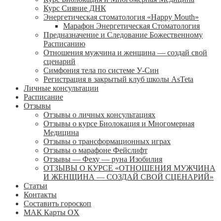
Курс Сияние ДНК
Энергетическая стоматология «Happy Mouth»
Марафон Энергетическая Cтоматология
Предназначение и Следование Божественному
Расписанию
Отношения мужчина и женщина — создай свой
сценарий
Симфония тела по системе У-Син
Регистрация в закрытый клуб школы AsTeta
Личные консультации
Расписание
Отзывы
Отзывы о личных консультациях
Отзывы о курсе Биолокация и Многомерная
Медицина
Отзывы о трансформационных играх
Отзывы о марафоне Фейслифт
Отзывы — Феху — руна Изобилия
ОТЗЫВЫ О КУРСЕ «ОТНОШЕНИЯ МУЖЧИНА
И ЖЕНЩИНА — СОЗДАЙ СВОЙ СЦЕНАРИЙ»
Статьи
Контакты
Составить гороскоп
МАК Карты OХ