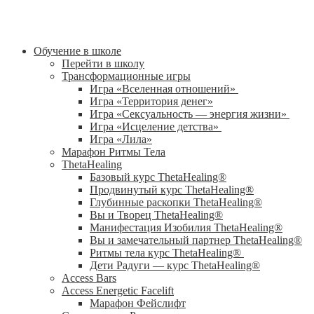
Обучение в школе
Перейти в школу
Трансформационные игры
Игра «Вселенная отношений»
Игра «Территория денег»
Игра «Сексуальность — энергия жизни»
Игра «Исцеление детства»
Игра «Лила»
Марафон Ритмы Тела
ThetaHealing
Базовый курс ThetaHealing®
Продвинутый курс ThetaHealing®
Глубинные раскопки ThetaHealing®
Вы и Творец ThetaHealing®
Манифестация Изобилия ThetaHealing®
Вы и замечательный партнер ThetaHealing®
Ритмы тела курс ThetaHealing®
Дети Радуги — курс ThetaHealing®
Access Bars
Access Energetic Facelift
Марафон Фейслифт