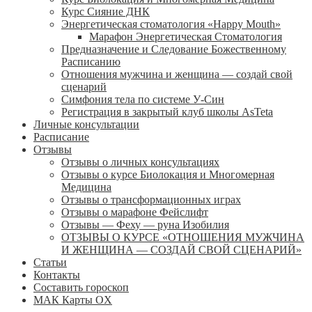
Курс Сияние ДНК
Энергетическая стоматология «Happy Mouth»
Марафон Энергетическая Cтоматология
Предназначение и Следование Божественному
Расписанию
Отношения мужчина и женщина — создай свой
сценарий
Симфония тела по системе У-Син
Регистрация в закрытый клуб школы AsTeta
Личные консультации
Расписание
Отзывы
Отзывы о личных консультациях
Отзывы о курсе Биолокация и Многомерная
Медицина
Отзывы о трансформационных играх
Отзывы о марафоне Фейслифт
Отзывы — Феху — руна Изобилия
ОТЗЫВЫ О КУРСЕ «ОТНОШЕНИЯ МУЖЧИНА
И ЖЕНЩИНА — СОЗДАЙ СВОЙ СЦЕНАРИЙ»
Статьи
Контакты
Составить гороскоп
МАК Карты OХ