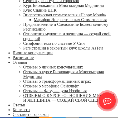
Серия курсов Руны и гороскоп
Курс Биолокация и Многомерная Медицина
Курс Сияние ДНК
Энергетическая стоматология «Happy Mouth»
Марафон Энергетическая Cтоматология
Предназначение и Следование Божественному
Расписанию
Отношения мужчина и женщина — создай свой
сценарий
Симфония тела по системе У-Син
Регистрация в закрытый клуб школы AsTeta
Личные консультации
Расписание
Отзывы
Отзывы о личных консультациях
Отзывы о курсе Биолокация и Многомерная
Медицина
Отзывы о трансформационных играх
Отзывы о марафоне Фейслифт
Отзывы — Феху — руна Изобилия
ОТЗЫВЫ О КУРСЕ «ОТНОШЕНИЯ МУЖЧИНА
И ЖЕНЩИНА — СОЗДАЙ СВОЙ СЦЕНАРИЙ»
Статьи
Контакты
Составить гороскоп