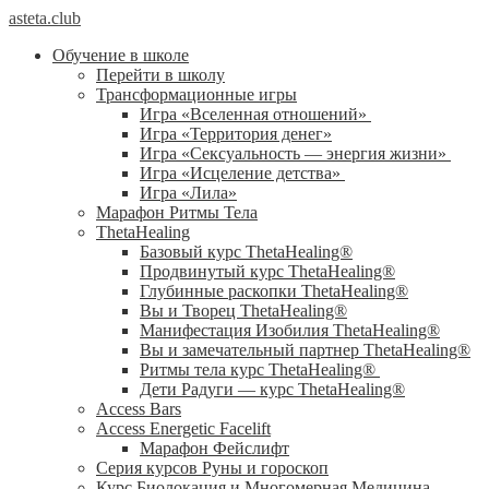
asteta.club
Обучение в школе
Перейти в школу
Трансформационные игры
Игра «Вселенная отношений»
Игра «Территория денег»
Игра «Сексуальность — энергия жизни»
Игра «Исцеление детства»
Игра «Лила»
Марафон Ритмы Тела
ThetaHealing
Базовый курс ThetaHealing®
Продвинутый курс ThetaHealing®
Глубинные раскопки ThetaHealing®
Вы и Творец ThetaHealing®
Манифестация Изобилия ThetaHealing®
Вы и замечательный партнер ThetaHealing®
Ритмы тела курс ThetaHealing®
Дети Радуги — курс ThetaHealing®
Access Bars
Access Energetic Facelift
Марафон Фейслифт
Серия курсов Руны и гороскоп
Курс Биолокация и Многомерная Медицина