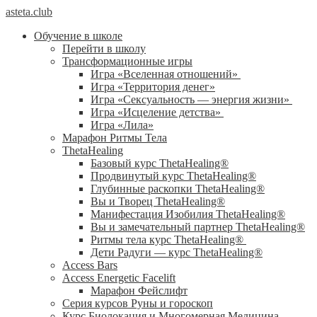
asteta.club
Обучение в школе
Перейти в школу
Трансформационные игры
Игра «Вселенная отношений»
Игра «Территория денег»
Игра «Сексуальность — энергия жизни»
Игра «Исцеление детства»
Игра «Лила»
Марафон Ритмы Тела
ThetaHealing
Базовый курс ThetaHealing®
Продвинутый курс ThetaHealing®
Глубинные раскопки ThetaHealing®
Вы и Творец ThetaHealing®
Манифестация Изобилия ThetaHealing®
Вы и замечательный партнер ThetaHealing®
Ритмы тела курс ThetaHealing®
Дети Радуги — курс ThetaHealing®
Access Bars
Access Energetic Facelift
Марафон Фейслифт
Серия курсов Руны и гороскоп
Курс Биолокация и Многомерная Медицина