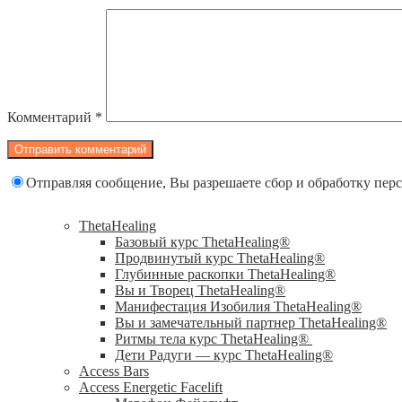
Комментарий
*
Отправляя сообщение, Вы разрешаете сбор и обработку пе
ThetaHealing
Базовый курс ThetaHealing®
Продвинутый курс ThetaHealing®
Глубинные раскопки ThetaHealing®
Вы и Творец ThetaHealing®
Манифестация Изобилия ThetaHealing®
Вы и замечательный партнер ThetaHealing®
Ритмы тела курс ThetaHealing®
Дети Радуги — курс ThetaHealing®
Access Bars
Access Energetic Facelift