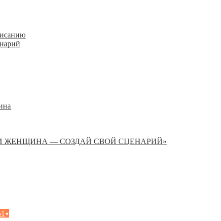
писанию
енарий
ина
И ЖЕНЩИНА — СОЗДАЙ СВОЙ СЦЕНАРИЙ»
51
▾