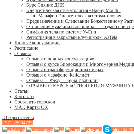
Курс Сияние ДНК
Энергетическая стоматология «Happy Mouth»
Марафон Энергетическая Cтоматология
Предназначение и Следование Божественному Рас
Отношения мужчина и женщина — создай свой сц
Симфония тела по системе У-Син
Регистрация в закрытый клуб школы AsTeta
Личные консультации
Расписание
Отзывы
Отзывы о личных консультациях
Отзывы о курсе Биолокация и Многомерная Медиц
Отзывы о трансформационных играх
Отзывы о марафоне Фейслифт
Отзывы — Феху — руна Изобилия
ОТЗЫВЫ О КУРСЕ «ОТНОШЕНИЯ МУЖЧИНА 
Статьи
Контакты
Составить гороскоп
МАК Карты OХ
Открыть меню
+371 25994723
alena4229