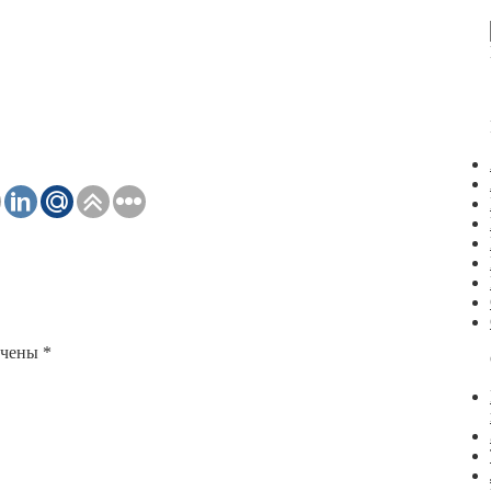
ечены
*