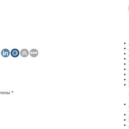
ечены
*