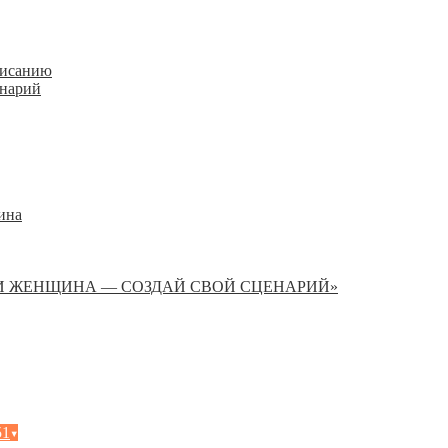
писанию
енарий
ина
И ЖЕНЩИНА — СОЗДАЙ СВОЙ СЦЕНАРИЙ»
51
▾