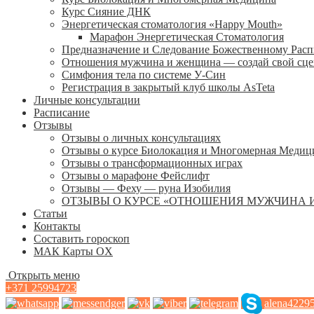
Курс Сияние ДНК
Энергетическая стоматология «Happy Mouth»
Марафон Энергетическая Cтоматология
Предназначение и Следование Божественному Рас
Отношения мужчина и женщина — создай свой сц
Симфония тела по системе У-Син
Регистрация в закрытый клуб школы AsTeta
Личные консультации
Расписание
Отзывы
Отзывы о личных консультациях
Отзывы о курсе Биолокация и Многомерная Медиц
Отзывы о трансформационных играх
Отзывы о марафоне Фейслифт
Отзывы — Феху — руна Изобилия
ОТЗЫВЫ О КУРСЕ «ОТНОШЕНИЯ МУЖЧИНА 
Статьи
Контакты
Составить гороскоп
МАК Карты OХ
Открыть меню
+371 25994723
alena4229