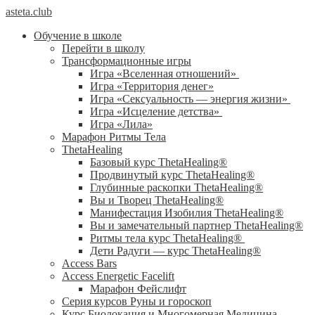
asteta.club
Обучение в школе
Перейти в школу
Трансформационные игры
Игра «Вселенная отношений»
Игра «Территория денег»
Игра «Сексуальность — энергия жизни»
Игра «Исцеление детства»
Игра «Лила»
Марафон Ритмы Тела
ThetaHealing
Базовый курс ThetaHealing®
Продвинутый курс ThetaHealing®
Глубинные раскопки ThetaHealing®
Вы и Творец ThetaHealing®
Манифестация Изобилия ThetaHealing®
Вы и замечательный партнер ThetaHealing®
Ритмы тела курс ThetaHealing®
Дети Радуги — курс ThetaHealing®
Access Bars
Access Energetic Facelift
Марафон Фейслифт
Серия курсов Руны и гороскоп
Курс Биолокация и Многомерная Медицина