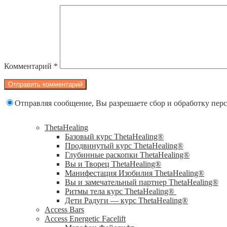
Комментарий
*
Отправляя сообщение, Вы разрешаете сбор и обработку пе
ThetaHealing
Базовый курс ThetaHealing®
Продвинутый курс ThetaHealing®
Глубинные раскопки ThetaHealing®
Вы и Творец ThetaHealing®
Манифестация Изобилия ThetaHealing®
Вы и замечательный партнер ThetaHealing®
Ритмы тела курс ThetaHealing®
Дети Радуги — курс ThetaHealing®
Access Bars
Access Energetic Facelift