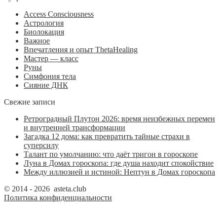
Access Consciousness
Астрология
Биолокация
Важное
Впечатления и опыт ThetaHealing
Мастер — класс
Руны
Симфония тела
Сияние ДНК
Свежие записи
Ретроградный Плутон 2026: время неизбежных перемен
и внутренней трансформации
Загадка 12 дома: как превратить тайные страхи в
суперсилу
Талант по умолчанию: что даёт тригон в гороскопе
Луна в Домах гороскопа: где душа находит спокойствие
Между иллюзией и истиной: Нептун в Домах гороскопа
© 2014 - 2026 asteta.club
Политика конфиденциальности