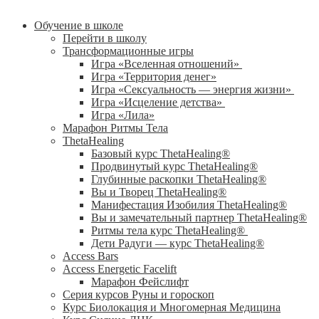
Обучение в школе
Перейти в школу
Трансформационные игры
Игра «Вселенная отношений»
Игра «Территория денег»
Игра «Сексуальность — энергия жизни»
Игра «Исцеление детства»
Игра «Лила»
Марафон Ритмы Тела
ThetaHealing
Базовый курс ThetaHealing®
Продвинутый курс ThetaHealing®
Глубинные раскопки ThetaHealing®
Вы и Творец ThetaHealing®
Манифестация Изобилия ThetaHealing®
Вы и замечательный партнер ThetaHealing®
Ритмы тела курс ThetaHealing®
Дети Радуги — курс ThetaHealing®
Access Bars
Access Energetic Facelift
Марафон Фейслифт
Серия курсов Руны и гороскоп
Курс Биолокация и Многомерная Медицина