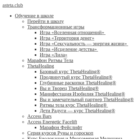
asteta.club
Обучение в школе
Перейти в школу
Трансформационные игры
Игра «Вселенная отношений»
Игра «Территория денег»
Игра «Сексуальность — энергия жизни»
Игра «Исцеление детства»
Игра «Лила»
Марафон Ритмы Тела
ThetaHealing
Базовый курс ThetaHealing®
Продвинутый курс ThetaHealing®
Глубинные раскопки ThetaHealing®
Вы и Творец ThetaHealing®
Манифестация Изобилия ThetaHealing®
Вы и замечательный партнер ThetaHealing®
Ритмы тела курс ThetaHealing®
Дети Радуги — курс ThetaHealing®
Access Bars
Access Energetic Facelift
Марафон Фейслифт
Серия курсов Руны и гороскоп
Курс Биолокация и Многомерная Медицина