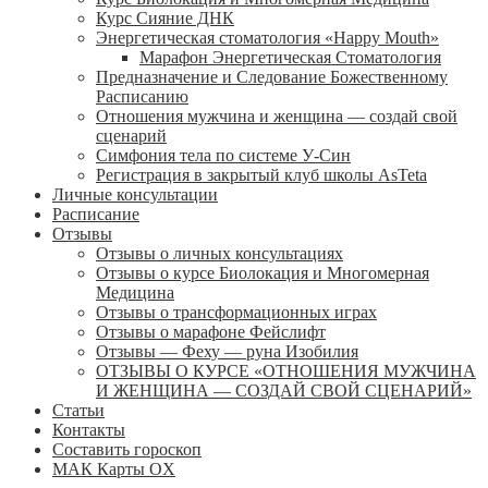
Курс Сияние ДНК
Энергетическая стоматология «Happy Mouth»
Марафон Энергетическая Cтоматология
Предназначение и Следование Божественному
Расписанию
Отношения мужчина и женщина — создай свой
сценарий
Симфония тела по системе У-Син
Регистрация в закрытый клуб школы AsTeta
Личные консультации
Расписание
Отзывы
Отзывы о личных консультациях
Отзывы о курсе Биолокация и Многомерная
Медицина
Отзывы о трансформационных играх
Отзывы о марафоне Фейслифт
Отзывы — Феху — руна Изобилия
ОТЗЫВЫ О КУРСЕ «ОТНОШЕНИЯ МУЖЧИНА
И ЖЕНЩИНА — СОЗДАЙ СВОЙ СЦЕНАРИЙ»
Статьи
Контакты
Составить гороскоп
МАК Карты OХ