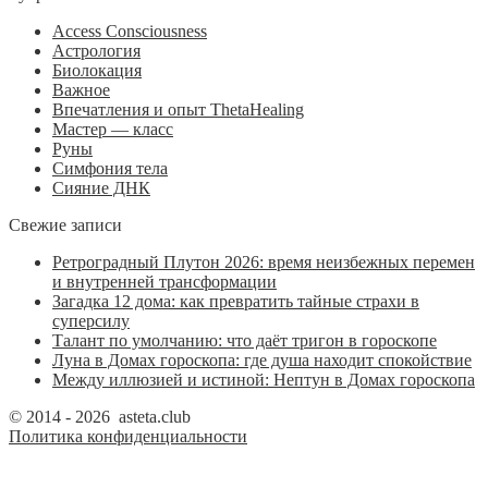
Access Consciousness
Астрология
Биолокация
Важное
Впечатления и опыт ThetaHealing
Мастер — класс
Руны
Симфония тела
Сияние ДНК
Свежие записи
Ретроградный Плутон 2026: время неизбежных перемен
и внутренней трансформации
Загадка 12 дома: как превратить тайные страхи в
суперсилу
Талант по умолчанию: что даёт тригон в гороскопе
Луна в Домах гороскопа: где душа находит спокойствие
Между иллюзией и истиной: Нептун в Домах гороскопа
© 2014 - 2026 asteta.club
Политика конфиденциальности