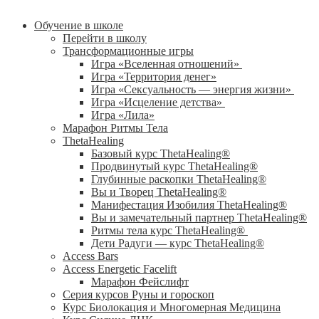
Обучение в школе
Перейти в школу
Трансформационные игры
Игра «Вселенная отношений»
Игра «Территория денег»
Игра «Сексуальность — энергия жизни»
Игра «Исцеление детства»
Игра «Лила»
Марафон Ритмы Тела
ThetaHealing
Базовый курс ThetaHealing®
Продвинутый курс ThetaHealing®
Глубинные раскопки ThetaHealing®
Вы и Творец ThetaHealing®
Манифестация Изобилия ThetaHealing®
Вы и замечательный партнер ThetaHealing®
Ритмы тела курс ThetaHealing®
Дети Радуги — курс ThetaHealing®
Access Bars
Access Energetic Facelift
Марафон Фейслифт
Серия курсов Руны и гороскоп
Курс Биолокация и Многомерная Медицина