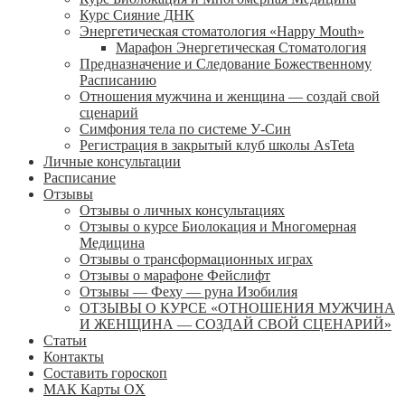
Курс Сияние ДНК
Энергетическая стоматология «Happy Mouth»
Марафон Энергетическая Cтоматология
Предназначение и Следование Божественному
Расписанию
Отношения мужчина и женщина — создай свой
сценарий
Симфония тела по системе У-Син
Регистрация в закрытый клуб школы AsTeta
Личные консультации
Расписание
Отзывы
Отзывы о личных консультациях
Отзывы о курсе Биолокация и Многомерная
Медицина
Отзывы о трансформационных играх
Отзывы о марафоне Фейслифт
Отзывы — Феху — руна Изобилия
ОТЗЫВЫ О КУРСЕ «ОТНОШЕНИЯ МУЖЧИНА
И ЖЕНЩИНА — СОЗДАЙ СВОЙ СЦЕНАРИЙ»
Статьи
Контакты
Составить гороскоп
МАК Карты OХ