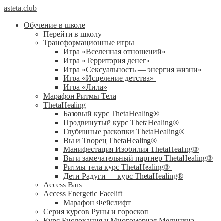
asteta.club
Обучение в школе
Перейти в школу
Трансформационные игры
Игра «Вселенная отношений»
Игра «Территория денег»
Игра «Сексуальность — энергия жизни»
Игра «Исцеление детства»
Игра «Лила»
Марафон Ритмы Тела
ThetaHealing
Базовый курс ThetaHealing®
Продвинутый курс ThetaHealing®
Глубинные раскопки ThetaHealing®
Вы и Творец ThetaHealing®
Манифестация Изобилия ThetaHealing®
Вы и замечательный партнер ThetaHealing®
Ритмы тела курс ThetaHealing®
Дети Радуги — курс ThetaHealing®
Access Bars
Access Energetic Facelift
Марафон Фейслифт
Серия курсов Руны и гороскоп
Курс Биолокация и Многомерная Медицина