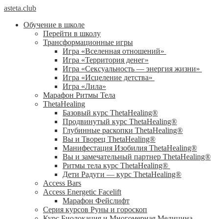
asteta.club
Обучение в школе
Перейти в школу
Трансформационные игры
Игра «Вселенная отношений»
Игра «Территория денег»
Игра «Сексуальность — энергия жизни»
Игра «Исцеление детства»
Игра «Лила»
Марафон Ритмы Тела
ThetaHealing
Базовый курс ThetaHealing®
Продвинутый курс ThetaHealing®
Глубинные раскопки ThetaHealing®
Вы и Творец ThetaHealing®
Манифестация Изобилия ThetaHealing®
Вы и замечательный партнер ThetaHealing®
Ритмы тела курс ThetaHealing®
Дети Радуги — курс ThetaHealing®
Access Bars
Access Energetic Facelift
Марафон Фейслифт
Серия курсов Руны и гороскоп
Курс Биолокация и Многомерная Медицина