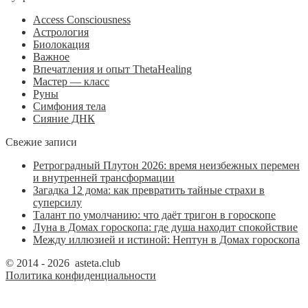
Access Consciousness
Астрология
Биолокация
Важное
Впечатления и опыт ThetaHealing
Мастер — класс
Руны
Симфония тела
Сияние ДНК
Свежие записи
Ретроградный Плутон 2026: время неизбежных перемен
и внутренней трансформации
Загадка 12 дома: как превратить тайные страхи в
суперсилу
Талант по умолчанию: что даёт тригон в гороскопе
Луна в Домах гороскопа: где душа находит спокойствие
Между иллюзией и истиной: Нептун в Домах гороскопа
© 2014 - 2026 asteta.club
Политика конфиденциальности