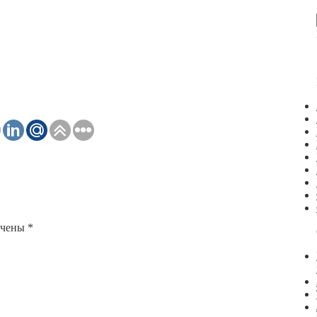
ечены
*