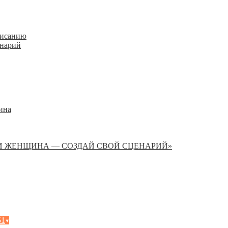
писанию
енарий
ина
И ЖЕНЩИНА — СОЗДАЙ СВОЙ СЦЕНАРИЙ»
51
▾