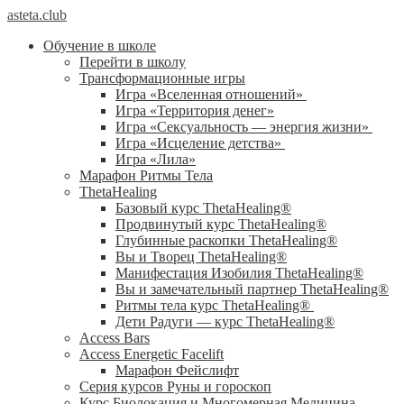
asteta.club
Обучение в школе
Перейти в школу
Трансформационные игры
Игра «Вселенная отношений»
Игра «Территория денег»
Игра «Сексуальность — энергия жизни»
Игра «Исцеление детства»
Игра «Лила»
Марафон Ритмы Тела
ThetaHealing
Базовый курс ThetaHealing®
Продвинутый курс ThetaHealing®
Глубинные раскопки ThetaHealing®
Вы и Творец ThetaHealing®
Манифестация Изобилия ThetaHealing®
Вы и замечательный партнер ThetaHealing®
Ритмы тела курс ThetaHealing®
Дети Радуги — курс ThetaHealing®
Access Bars
Access Energetic Facelift
Марафон Фейслифт
Серия курсов Руны и гороскоп
Курс Биолокация и Многомерная Медицина