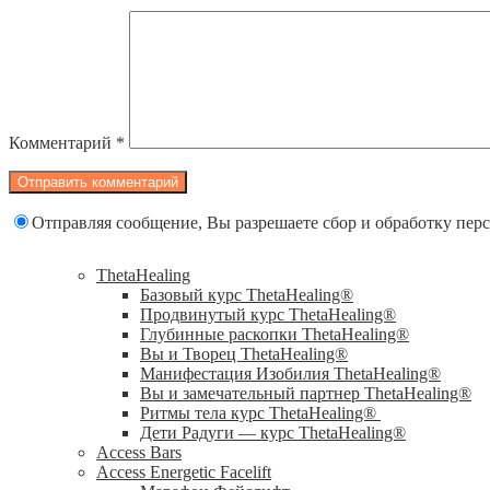
Комментарий
*
Отправляя сообщение, Вы разрешаете сбор и обработку пе
ThetaHealing
Базовый курс ThetaHealing®
Продвинутый курс ThetaHealing®
Глубинные раскопки ThetaHealing®
Вы и Творец ThetaHealing®
Манифестация Изобилия ThetaHealing®
Вы и замечательный партнер ThetaHealing®
Ритмы тела курс ThetaHealing®
Дети Радуги — курс ThetaHealing®
Access Bars
Access Energetic Facelift