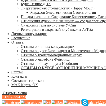
Курс Сияние ДНК
Энергетическая стоматология «Happy Mouth»
Марафон Энергетическая Cтоматология
Предназначение и Следование Божественному Рас
Отношения мужчина и женщина — создай свой сц
Симфония тела по системе У-Син
Регистрация в закрытый клуб школы AsTeta
Личные консультации
Расписание
Отзывы
Отзывы о личных консультациях
Отзывы о курсе Биолокация и Многомерная Медиц
Отзывы о трансформационных играх
Отзывы о марафоне Фейслифт
Отзывы — Феху — руна Изобилия
ОТЗЫВЫ О КУРСЕ «ОТНОШЕНИЯ МУЖЧИНА 
Статьи
Контакты
Составить гороскоп
МАК Карты OХ
Открыть меню
+371 25994723
alena4229