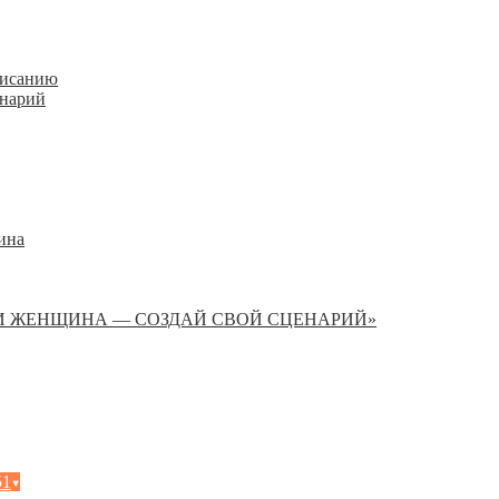
писанию
енарий
ина
И ЖЕНЩИНА — СОЗДАЙ СВОЙ СЦЕНАРИЙ»
51
▾