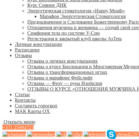
Курс Сияние ДНК
Энергетическая стоматология «Happy Mouth»
Марафон Энергетическая Cтоматология
Предназначение и Следование Божественному Рас
Отношения мужчина и женщина — создай свой сц
Симфония тела по системе У-Син
Регистрация в закрытый клуб школы AsTeta
Личные консультации
Расписание
Отзывы
Отзывы о личных консультациях
Отзывы о курсе Биолокация и Многомерная Медиц
Отзывы о трансформационных играх
Отзывы о марафоне Фейслифт
Отзывы — Феху — руна Изобилия
ОТЗЫВЫ О КУРСЕ «ОТНОШЕНИЯ МУЖЧИНА 
Статьи
Контакты
Составить гороскоп
МАК Карты OХ
Открыть меню
+371 25994723
alena4229