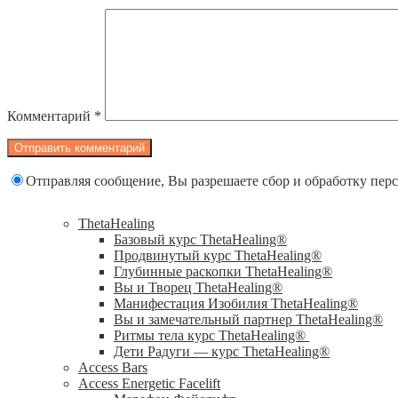
Комментарий
*
Отправляя сообщение, Вы разрешаете сбор и обработку пе
ThetaHealing
Базовый курс ThetaHealing®
Продвинутый курс ThetaHealing®
Глубинные раскопки ThetaHealing®
Вы и Творец ThetaHealing®
Манифестация Изобилия ThetaHealing®
Вы и замечательный партнер ThetaHealing®
Ритмы тела курс ThetaHealing®
Дети Радуги — курс ThetaHealing®
Access Bars
Access Energetic Facelift