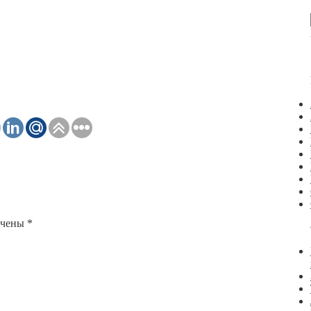
ечены
*