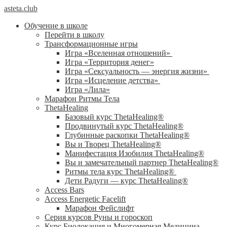
asteta.club
Обучение в школе
Перейти в школу
Трансформационные игры
Игра «Вселенная отношений»
Игра «Территория денег»
Игра «Сексуальность — энергия жизни»
Игра «Исцеление детства»
Игра «Лила»
Марафон Ритмы Тела
ThetaHealing
Базовый курс ThetaHealing®
Продвинутый курс ThetaHealing®
Глубинные раскопки ThetaHealing®
Вы и Творец ThetaHealing®
Манифестация Изобилия ThetaHealing®
Вы и замечательный партнер ThetaHealing®
Ритмы тела курс ThetaHealing®
Дети Радуги — курс ThetaHealing®
Access Bars
Access Energetic Facelift
Марафон Фейслифт
Серия курсов Руны и гороскоп
Курс Биолокация и Многомерная Медицина