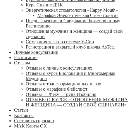
Курс Сияние ДНК
Энергетическая стоматология «Happy Mouth»
Марафон Энергетическая Cтоматология
Предназначение и Следование Божественному
Расписанию
Отношения мужчина и женщина — создай свой
сценарий
Симфония тела по системе У-Син
Регистрация в закрытый клуб школы AsTeta
Личные консультации
Расписание
Отзывы
Отзывы о личных консультациях
Отзывы о курсе Биолокация и Многомерная
Медицина
Отзывы о трансформационных играх
Отзывы о марафоне Фейслифт
Отзывы — Феху — руна Изобилия
ОТЗЫВЫ О КУРСЕ «ОТНОШЕНИЯ МУЖЧИНА
И ЖЕНЩИНА — СОЗДАЙ СВОЙ СЦЕНАРИЙ»
Статьи
Контакты
Составить гороскоп
МАК Карты OХ