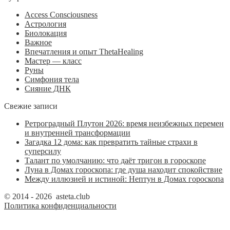
Access Consciousness
Астрология
Биолокация
Важное
Впечатления и опыт ThetaHealing
Мастер — класс
Руны
Симфония тела
Сияние ДНК
Свежие записи
Ретроградный Плутон 2026: время неизбежных перемен
и внутренней трансформации
Загадка 12 дома: как превратить тайные страхи в
суперсилу
Талант по умолчанию: что даёт тригон в гороскопе
Луна в Домах гороскопа: где душа находит спокойствие
Между иллюзией и истиной: Нептун в Домах гороскопа
© 2014 - 2026 asteta.club
Политика конфиденциальности