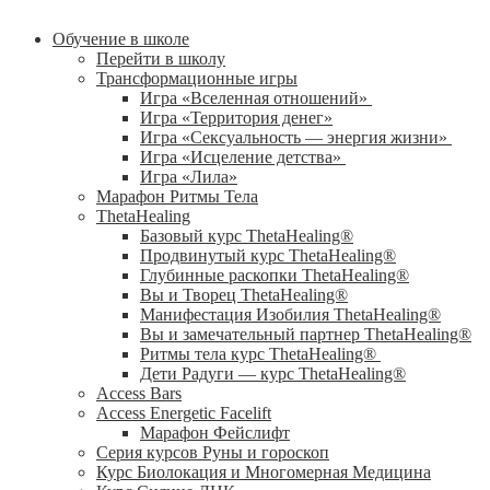
Обучение в школе
Перейти в школу
Трансформационные игры
Игра «Вселенная отношений»
Игра «Территория денег»
Игра «Сексуальность — энергия жизни»
Игра «Исцеление детства»
Игра «Лила»
Марафон Ритмы Тела
ThetaHealing
Базовый курс ThetaHealing®
Продвинутый курс ThetaHealing®
Глубинные раскопки ThetaHealing®
Вы и Творец ThetaHealing®
Манифестация Изобилия ThetaHealing®
Вы и замечательный партнер ThetaHealing®
Ритмы тела курс ThetaHealing®
Дети Радуги — курс ThetaHealing®
Access Bars
Access Energetic Facelift
Марафон Фейслифт
Серия курсов Руны и гороскоп
Курс Биолокация и Многомерная Медицина