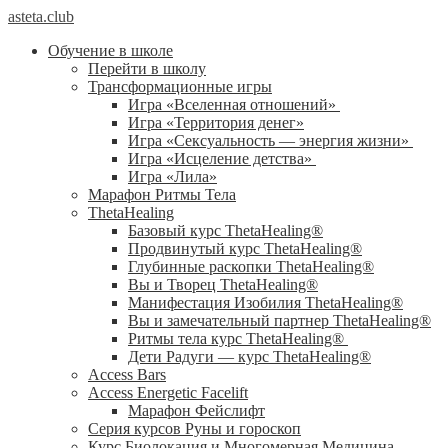
asteta.club
Обучение в школе
Перейти в школу
Трансформационные игры
Игра «Вселенная отношений»
Игра «Территория денег»
Игра «Сексуальность — энергия жизни»
Игра «Исцеление детства»
Игра «Лила»
Марафон Ритмы Тела
ThetaHealing
Базовый курс ThetaHealing®
Продвинутый курс ThetaHealing®
Глубинные раскопки ThetaHealing®
Вы и Творец ThetaHealing®
Манифестация Изобилия ThetaHealing®
Вы и замечательный партнер ThetaHealing®
Ритмы тела курс ThetaHealing®
Дети Радуги — курс ThetaHealing®
Access Bars
Access Energetic Facelift
Марафон Фейслифт
Серия курсов Руны и гороскоп
Курс Биолокация и Многомерная Медицина