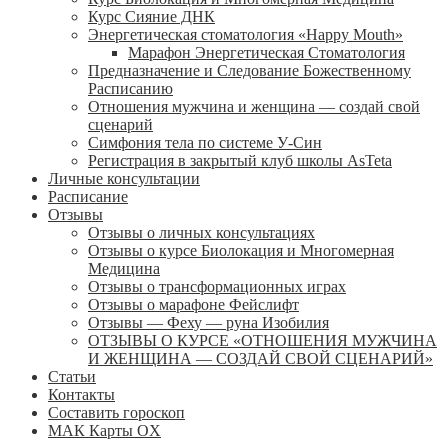
Курс Сияние ДНК
Энергетическая стоматология «Happy Mouth»
Марафон Энергетическая Cтоматология
Предназначение и Следование Божественному
Расписанию
Отношения мужчина и женщина — создай свой
сценарий
Симфония тела по системе У-Син
Регистрация в закрытый клуб школы AsTeta
Личные консультации
Расписание
Отзывы
Отзывы о личных консультациях
Отзывы о курсе Биолокация и Многомерная
Медицина
Отзывы о трансформационных играх
Отзывы о марафоне Фейслифт
Отзывы — Феху — руна Изобилия
ОТЗЫВЫ О КУРСЕ «ОТНОШЕНИЯ МУЖЧИНА
И ЖЕНЩИНА — СОЗДАЙ СВОЙ СЦЕНАРИЙ»
Статьи
Контакты
Составить гороскоп
МАК Карты OХ