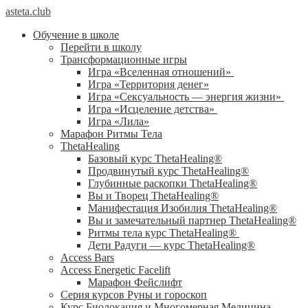
asteta.club
Обучение в школе
Перейти в школу
Трансформационные игры
Игра «Вселенная отношений»
Игра «Территория денег»
Игра «Сексуальность — энергия жизни»
Игра «Исцеление детства»
Игра «Лила»
Марафон Ритмы Тела
ThetaHealing
Базовый курс ThetaHealing®
Продвинутый курс ThetaHealing®
Глубинные раскопки ThetaHealing®
Вы и Творец ThetaHealing®
Манифестация Изобилия ThetaHealing®
Вы и замечательный партнер ThetaHealing®
Ритмы тела курс ThetaHealing®
Дети Радуги — курс ThetaHealing®
Access Bars
Access Energetic Facelift
Марафон Фейслифт
Серия курсов Руны и гороскоп
Курс Биолокация и Многомерная Медицина