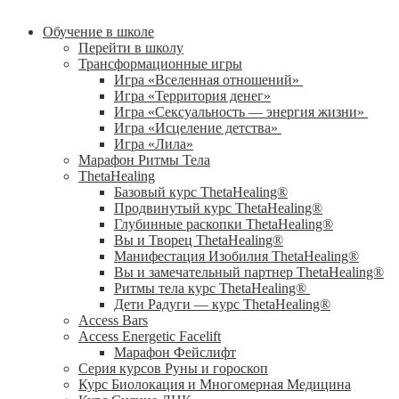
Обучение в школе
Перейти в школу
Трансформационные игры
Игра «Вселенная отношений»
Игра «Территория денег»
Игра «Сексуальность — энергия жизни»
Игра «Исцеление детства»
Игра «Лила»
Марафон Ритмы Тела
ThetaHealing
Базовый курс ThetaHealing®
Продвинутый курс ThetaHealing®
Глубинные раскопки ThetaHealing®
Вы и Творец ThetaHealing®
Манифестация Изобилия ThetaHealing®
Вы и замечательный партнер ThetaHealing®
Ритмы тела курс ThetaHealing®
Дети Радуги — курс ThetaHealing®
Access Bars
Access Energetic Facelift
Марафон Фейслифт
Серия курсов Руны и гороскоп
Курс Биолокация и Многомерная Медицина