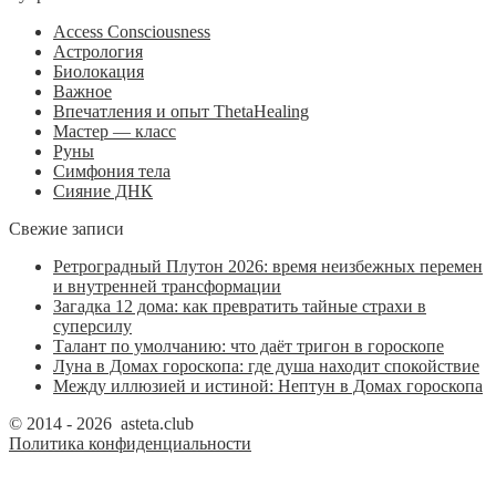
Access Consciousness
Астрология
Биолокация
Важное
Впечатления и опыт ThetaHealing
Мастер — класс
Руны
Симфония тела
Сияние ДНК
Свежие записи
Ретроградный Плутон 2026: время неизбежных перемен
и внутренней трансформации
Загадка 12 дома: как превратить тайные страхи в
суперсилу
Талант по умолчанию: что даёт тригон в гороскопе
Луна в Домах гороскопа: где душа находит спокойствие
Между иллюзией и истиной: Нептун в Домах гороскопа
© 2014 - 2026 asteta.club
Политика конфиденциальности