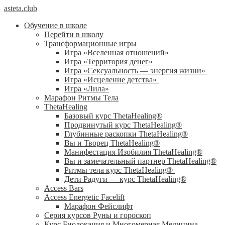
asteta.club
Обучение в школе
Перейти в школу
Трансформационные игры
Игра «Вселенная отношений»
Игра «Территория денег»
Игра «Сексуальность — энергия жизни»
Игра «Исцеление детства»
Игра «Лила»
Марафон Ритмы Тела
ThetaHealing
Базовый курс ThetaHealing®
Продвинутый курс ThetaHealing®
Глубинные раскопки ThetaHealing®
Вы и Творец ThetaHealing®
Манифестация Изобилия ThetaHealing®
Вы и замечательный партнер ThetaHealing®
Ритмы тела курс ThetaHealing®
Дети Радуги — курс ThetaHealing®
Access Bars
Access Energetic Facelift
Марафон Фейслифт
Серия курсов Руны и гороскоп
Курс Биолокация и Многомерная Медицина