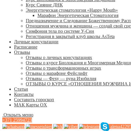
Курс Сияние ДНК
Энергетическая стоматология «Happy Mouth»
Марафон Энергетическая Cтоматология
Предназначение и Следование Божественному Рас
Отношения мужчина и женщина — создай свой сц
Симфония тела по системе У-Син
Регистрация в закрытый клуб школы AsTeta
Личные консультации
Расписание
Отзывы
Отзывы о личных консультациях
Отзывы о курсе Биолокация и Многомерная Медиц
Отзывы о трансформационных играх
Отзывы о марафоне Фейслифт
Отзывы — Феху — руна Изобилия
ОТЗЫВЫ О КУРСЕ «ОТНОШЕНИЯ МУЖЧИНА 
Статьи
Контакты
Составить гороскоп
МАК Карты OХ
Открыть меню
+371 25994723
alena4229