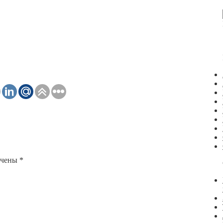
ечены
*