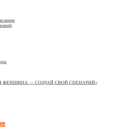
писанию
енарий
ина
И ЖЕНЩИНА — СОЗДАЙ СВОЙ СЦЕНАРИЙ»
51
▾