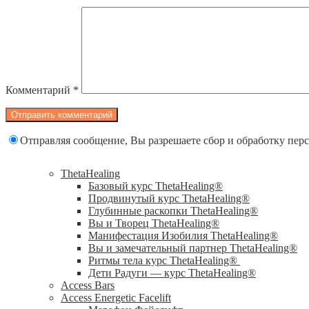
Комментарий
*
Отправляя сообщение, Вы разрешаете сбор и обработку пе
ThetaHealing
Базовый курс ThetaHealing®
Продвинутый курс ThetaHealing®
Глубинные раскопки ThetaHealing®
Вы и Творец ThetaHealing®
Манифестация Изобилия ThetaHealing®
Вы и замечательный партнер ThetaHealing®
Ритмы тела курс ThetaHealing®
Дети Радуги — курс ThetaHealing®
Access Bars
Access Energetic Facelift