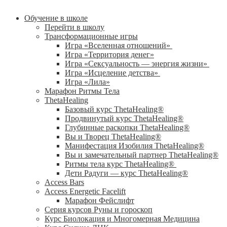
Обучение в школе
Перейти в школу
Трансформационные игры
Игра «Вселенная отношений»
Игра «Территория денег»
Игра «Сексуальность — энергия жизни»
Игра «Исцеление детства»
Игра «Лила»
Марафон Ритмы Тела
ThetaHealing
Базовый курс ThetaHealing®
Продвинутый курс ThetaHealing®
Глубинные раскопки ThetaHealing®
Вы и Творец ThetaHealing®
Манифестация Изобилия ThetaHealing®
Вы и замечательный партнер ThetaHealing®
Ритмы тела курс ThetaHealing®
Дети Радуги — курс ThetaHealing®
Access Bars
Access Energetic Facelift
Марафон Фейслифт
Серия курсов Руны и гороскоп
Курс Биолокация и Многомерная Медицина