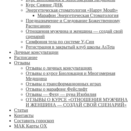
Курс Сияние ДНК
Энергетическая стоматология «Happy Mouth»
Марафон Энергетическая Cтоматология
Предназначение и Следование Божественному
Расписанию
Отношения мужчина и женщина — создай свой
сценарий
Симфония тела по системе У-Син
Регистрация в закрытый клуб школы AsTeta
Личные консультации
Расписание
Отзывы
Отзывы о личных консультациях
Отзывы о курсе Биолокация и Многомерная
Медицина
Отзывы о трансформационных играх
Отзывы о марафоне Фейслифт
Отзывы — Феху — руна Изобилия
ОТЗЫВЫ О КУРСЕ «ОТНОШЕНИЯ МУЖЧИНА
И ЖЕНЩИНА — СОЗДАЙ СВОЙ СЦЕНАРИЙ»
Статьи
Контакты
Составить гороскоп
МАК Карты OХ