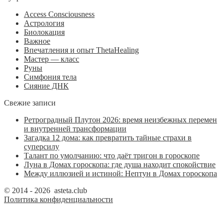
Access Consciousness
Астрология
Биолокация
Важное
Впечатления и опыт ThetaHealing
Мастер — класс
Руны
Симфония тела
Сияние ДНК
Свежие записи
Ретроградный Плутон 2026: время неизбежных перемен
и внутренней трансформации
Загадка 12 дома: как превратить тайные страхи в
суперсилу
Талант по умолчанию: что даёт тригон в гороскопе
Луна в Домах гороскопа: где душа находит спокойствие
Между иллюзией и истиной: Нептун в Домах гороскопа
© 2014 - 2026 asteta.club
Политика конфиденциальности