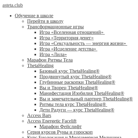
asteta.club
Обучение в школе
Перейти в школу
Трансформационные игры
Игра «Вселенная отношений»
Игра «Территория денег»
Игра «Сексуальность — энергия жизни»
Игра «Исцеление детства»
Игра «Лила»
Марафон Ритмы Тела
ThetaHealing
Базовый курс ThetaHealing®
Продвинутый курс ThetaHealing®
Глубинные раскопки ThetaHealing®
Вы и Творец ThetaHealing®
Манифестация Изобилия ThetaHealing®
Вы и замечательный партнер ThetaHealing®
Ритмы тела курс ThetaHealing®
Дети Радуги — курс ThetaHealing®
Access Bars
Access Energetic Facelift
Марафон Фейслифт
Серия курсов Руны и гороскоп
Курс Биолокация и Многомерная Медицина