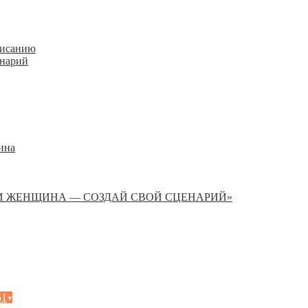
писанию
енарий
ина
И ЖЕНЩИНА — СОЗДАЙ СВОЙ СЦЕНАРИЙ»
51
▾