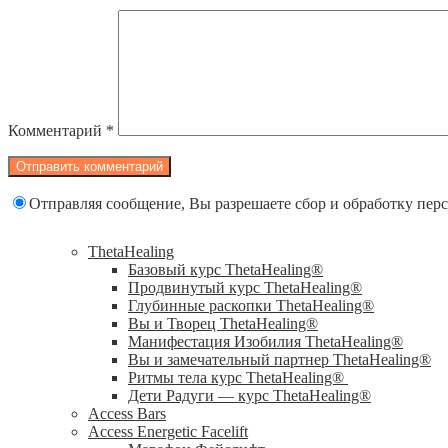
Комментарий
*
Отправляя сообщение, Вы разрешаете сбор и обработку пе
ThetaHealing
Базовый курс ThetaHealing®
Продвинутый курс ThetaHealing®
Глубинные раскопки ThetaHealing®
Вы и Творец ThetaHealing®
Манифестация Изобилия ThetaHealing®
Вы и замечательный партнер ThetaHealing®
Ритмы тела курс ThetaHealing®
Дети Радуги — курс ThetaHealing®
Access Bars
Access Energetic Facelift