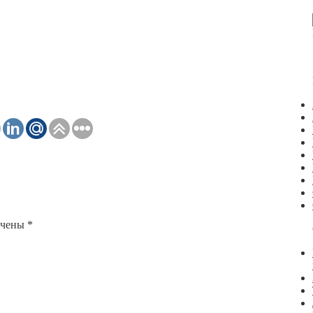
ечены
*