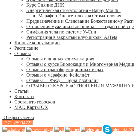
Курс Сияние ДНК
Энергетическая стоматология «Happy Mouth»
Марафон Энергетическая Cтоматология
Предназначение и Следование Божественному Рас
Отношения мужчина и женщина — создай свой сц
Симфония тела по системе У-Син
Регистрация в закрытый клуб школы AsTeta
Личные консультации
Расписание
Отзывы
Отзывы о личных консультациях
Отзывы о курсе Биолокация и Многомерная Медиц
Отзывы о трансформационных играх
Отзывы о марафоне Фейслифт
Отзывы — Феху — руна Изобилия
ОТЗЫВЫ О КУРСЕ «ОТНОШЕНИЯ МУЖЧИНА 
Статьи
Контакты
Составить гороскоп
МАК Карты OХ
Открыть меню
+371 25994723
alena4229