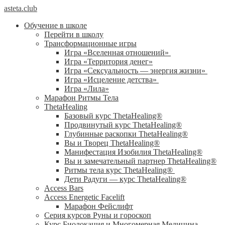
asteta.club
Обучение в школе
Перейти в школу
Трансформационные игры
Игра «Вселенная отношений»
Игра «Территория денег»
Игра «Сексуальность — энергия жизни»
Игра «Исцеление детства»
Игра «Лила»
Марафон Ритмы Тела
ThetaHealing
Базовый курс ThetaHealing®
Продвинутый курс ThetaHealing®
Глубинные раскопки ThetaHealing®
Вы и Творец ThetaHealing®
Манифестация Изобилия ThetaHealing®
Вы и замечательный партнер ThetaHealing®
Ритмы тела курс ThetaHealing®
Дети Радуги — курс ThetaHealing®
Access Bars
Access Energetic Facelift
Марафон Фейслифт
Серия курсов Руны и гороскоп
Курс Биолокация и Многомерная Медицина