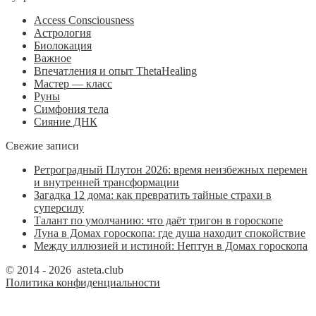
Access Consciousness
Астрология
Биолокация
Важное
Впечатления и опыт ThetaHealing
Мастер — класс
Руны
Симфония тела
Сияние ДНК
Свежие записи
Ретроградный Плутон 2026: время неизбежных перемен
и внутренней трансформации
Загадка 12 дома: как превратить тайные страхи в
суперсилу
Талант по умолчанию: что даёт тригон в гороскопе
Луна в Домах гороскопа: где душа находит спокойствие
Между иллюзией и истиной: Нептун в Домах гороскопа
© 2014 - 2026 asteta.club
Политика конфиденциальности