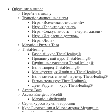
Обучение в школе
Перейти в школу
Трансформационные игры
Игра «Вселенная отношений»
Игра «Территория денег»
Игра «Сексуальность — энергия жизни»
Игра «Исцеление детства»
Игра «Лила»
Марафон Ритмы Тела
ThetaHealing
Базовый курс ThetaHealing®
Продвинутый курс ThetaHealing®
Глубинные раскопки ThetaHealing®
Вы и Творец ThetaHealing®
Манифестация Изобилия ThetaHealing®
Вы и замечательный партнер ThetaHealing®
Ритмы тела курс ThetaHealing®
Дети Радуги — курс ThetaHealing®
Access Bars
Access Energetic Facelift
Марафон Фейслифт
Серия курсов Руны и гороскоп
Курс Биолокация и Многомерная Медицина