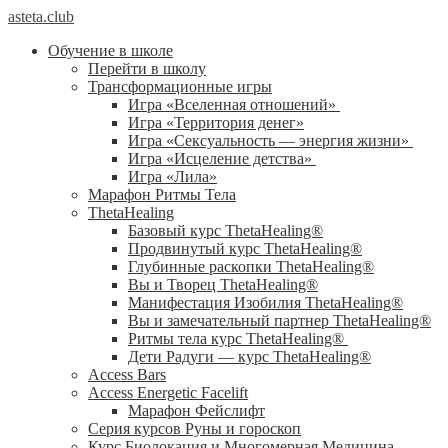
asteta.club
Обучение в школе
Перейти в школу
Трансформационные игры
Игра «Вселенная отношений»
Игра «Территория денег»
Игра «Сексуальность — энергия жизни»
Игра «Исцеление детства»
Игра «Лила»
Марафон Ритмы Тела
ThetaHealing
Базовый курс ThetaHealing®
Продвинутый курс ThetaHealing®
Глубинные раскопки ThetaHealing®
Вы и Творец ThetaHealing®
Манифестация Изобилия ThetaHealing®
Вы и замечательный партнер ThetaHealing®
Ритмы тела курс ThetaHealing®
Дети Радуги — курс ThetaHealing®
Access Bars
Access Energetic Facelift
Марафон Фейслифт
Серия курсов Руны и гороскоп
Курс Биолокация и Многомерная Медицина