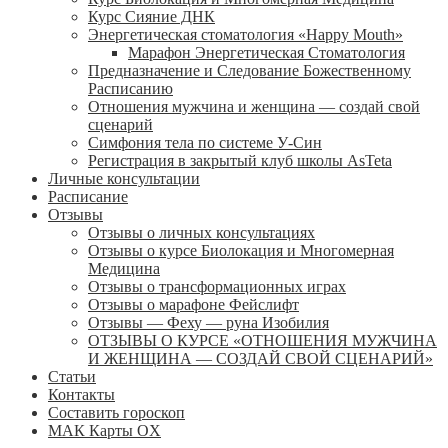
Курс Сияние ДНК
Энергетическая стоматология «Happy Mouth»
Марафон Энергетическая Cтоматология
Предназначение и Следование Божественному
Расписанию
Отношения мужчина и женщина — создай свой
сценарий
Симфония тела по системе У-Син
Регистрация в закрытый клуб школы AsTeta
Личные консультации
Расписание
Отзывы
Отзывы о личных консультациях
Отзывы о курсе Биолокация и Многомерная
Медицина
Отзывы о трансформационных играх
Отзывы о марафоне Фейслифт
Отзывы — Феху — руна Изобилия
ОТЗЫВЫ О КУРСЕ «ОТНОШЕНИЯ МУЖЧИНА
И ЖЕНЩИНА — СОЗДАЙ СВОЙ СЦЕНАРИЙ»
Статьи
Контакты
Составить гороскоп
МАК Карты OХ