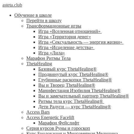
asteta.club
Обучение в школе
Перейти в школу
Трансформационные игры
Игра «Вселенная отношений»
Игра «Территория денег»
Игра «Сексуальность — энергия жизни»
Игра «Исцеление детства»
Игра «Лила»
Марафон Ритмы Тела
ThetaHealing
Базовый курс ThetaHealing®
Продвинутый курс ThetaHealing®
Глубинные раскопки ThetaHealing®
Вы и Творец ThetaHealing®
Манифестация Изобилия ThetaHealing®
Вы и замечательный партнер ThetaHealing®
Ритмы тела курс ThetaHealing®
Дети Радуги — курс ThetaHealing®
Access Bars
Access Energetic Facelift
Марафон Фейслифт
Серия курсов Руны и гороскоп
Курс Биолокация и Многомерная Медицина