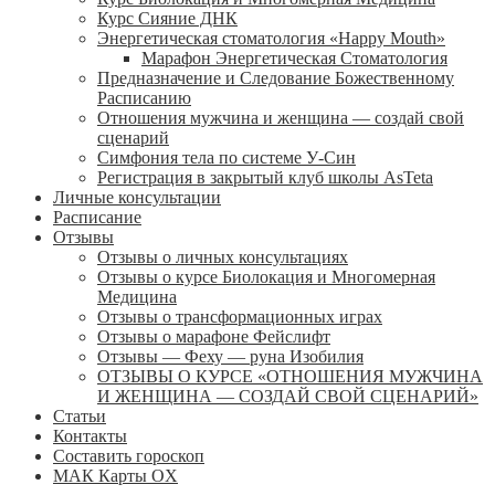
Курс Сияние ДНК
Энергетическая стоматология «Happy Mouth»
Марафон Энергетическая Cтоматология
Предназначение и Следование Божественному
Расписанию
Отношения мужчина и женщина — создай свой
сценарий
Симфония тела по системе У-Син
Регистрация в закрытый клуб школы AsTeta
Личные консультации
Расписание
Отзывы
Отзывы о личных консультациях
Отзывы о курсе Биолокация и Многомерная
Медицина
Отзывы о трансформационных играх
Отзывы о марафоне Фейслифт
Отзывы — Феху — руна Изобилия
ОТЗЫВЫ О КУРСЕ «ОТНОШЕНИЯ МУЖЧИНА
И ЖЕНЩИНА — СОЗДАЙ СВОЙ СЦЕНАРИЙ»
Статьи
Контакты
Составить гороскоп
МАК Карты OХ