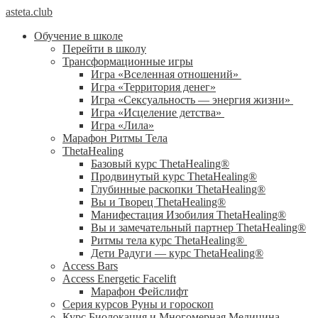
asteta.club
Обучение в школе
Перейти в школу
Трансформационные игры
Игра «Вселенная отношений»
Игра «Территория денег»
Игра «Сексуальность — энергия жизни»
Игра «Исцеление детства»
Игра «Лила»
Марафон Ритмы Тела
ThetaHealing
Базовый курс ThetaHealing®
Продвинутый курс ThetaHealing®
Глубинные раскопки ThetaHealing®
Вы и Творец ThetaHealing®
Манифестация Изобилия ThetaHealing®
Вы и замечательный партнер ThetaHealing®
Ритмы тела курс ThetaHealing®
Дети Радуги — курс ThetaHealing®
Access Bars
Access Energetic Facelift
Марафон Фейслифт
Серия курсов Руны и гороскоп
Курс Биолокация и Многомерная Медицина