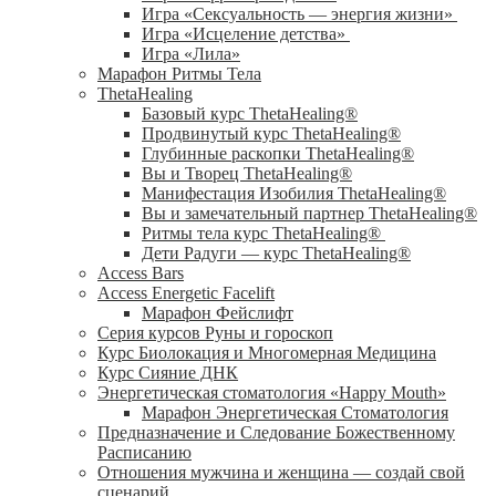
Игра «Сексуальность — энергия жизни»
Игра «Исцеление детства»
Игра «Лила»
Марафон Ритмы Тела
ThetaHealing
Базовый курс ThetaHealing®
Продвинутый курс ThetaHealing®
Глубинные раскопки ThetaHealing®
Вы и Творец ThetaHealing®
Манифестация Изобилия ThetaHealing®
Вы и замечательный партнер ThetaHealing®
Ритмы тела курс ThetaHealing®
Дети Радуги — курс ThetaHealing®
Access Bars
Access Energetic Facelift
Марафон Фейслифт
Серия курсов Руны и гороскоп
Курс Биолокация и Многомерная Медицина
Курс Сияние ДНК
Энергетическая стоматология «Happy Mouth»
Марафон Энергетическая Cтоматология
Предназначение и Следование Божественному
Расписанию
Отношения мужчина и женщина — создай свой
сценарий