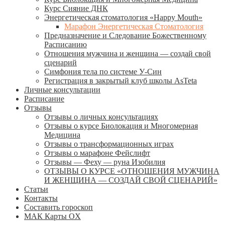
Курс Сияние ДНК
Энергетическая стоматология «Happy Mouth»
Марафон Энергетическая Cтоматология
Предназначение и Следование Божественному
Расписанию
Отношения мужчина и женщина — создай свой
сценарий
Симфония тела по системе У-Син
Регистрация в закрытый клуб школы AsTeta
Личные консультации
Расписание
Отзывы
Отзывы о личных консультациях
Отзывы о курсе Биолокация и Многомерная
Медицина
Отзывы о трансформационных играх
Отзывы о марафоне Фейслифт
Отзывы — Феху — руна Изобилия
ОТЗЫВЫ О КУРСЕ «ОТНОШЕНИЯ МУЖЧИНА
И ЖЕНЩИНА — СОЗДАЙ СВОЙ СЦЕНАРИЙ»
Статьи
Контакты
Составить гороскоп
МАК Карты OХ