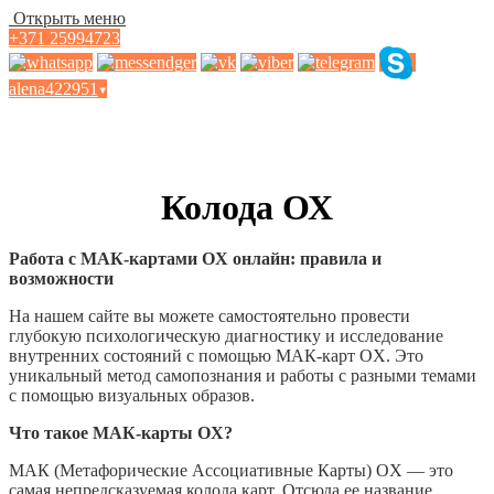
Открыть меню
+371 25994723
alena422951
▾
МАК Карты OХ
Колода ОХ
Работа с МАК-картами OХ онлайн: правила и
возможности
На нашем сайте вы можете самостоятельно провести
глубокую психологическую диагностику и исследование
внутренних состояний с помощью МАК-карт OХ. Это
уникальный метод самопознания и работы с разными темами
с помощью визуальных образов.
Что такое МАК-карты OХ?
МАК (Метафорические Ассоциативные Карты) OХ — это
самая непредсказуемая колода карт. Отсюда ее название