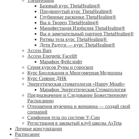
ThetaHealing
Базовый курс ThetaHealing®
Продвинутый курс ThetaHealing®
Глубинные раскопки ThetaHealing®
Вы и Творец ThetaHealing®
Манифестация Изобилия ThetaHealing®
Вы и замечательный партнер ThetaHealing®
Ритмы тела курс ThetaHealing®
Дети Радуги — курс ThetaHealing®
Access Bars
Access Energetic Facelift
Марафон Фейслифт
Серия курсов Руны и гороскоп
Курс Биолокация и Многомерная Медицина
Курс Сияние ДНК
Энергетическая стоматология «Happy Mouth»
Марафон Энергетическая Cтоматология
Предназначение и Следование Божественному
Расписанию
Отношения мужчина и женщина — создай свой
сценарий
Симфония тела по системе У-Син
Регистрация в закрытый клуб школы AsTeta
Личные консультации
Расписание