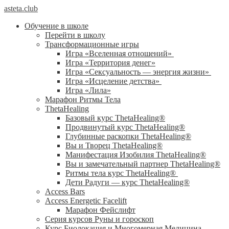
asteta.club
Обучение в школе
Перейти в школу
Трансформационные игры
Игра «Вселенная отношений»
Игра «Территория денег»
Игра «Сексуальность — энергия жизни»
Игра «Исцеление детства»
Игра «Лила»
Марафон Ритмы Тела
ThetaHealing
Базовый курс ThetaHealing®
Продвинутый курс ThetaHealing®
Глубинные раскопки ThetaHealing®
Вы и Творец ThetaHealing®
Манифестация Изобилия ThetaHealing®
Вы и замечательный партнер ThetaHealing®
Ритмы тела курс ThetaHealing®
Дети Радуги — курс ThetaHealing®
Access Bars
Access Energetic Facelift
Марафон Фейслифт
Серия курсов Руны и гороскоп
Курс Биолокация и Многомерная Медицина