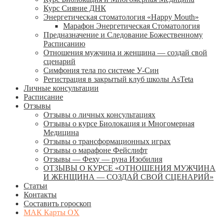
Курс Сияние ДНК
Энергетическая стоматология «Happy Mouth»
Марафон Энергетическая Cтоматология
Предназначение и Следование Божественному
Расписанию
Отношения мужчина и женщина — создай свой
сценарий
Симфония тела по системе У-Син
Регистрация в закрытый клуб школы AsTeta
Личные консультации
Расписание
Отзывы
Отзывы о личных консультациях
Отзывы о курсе Биолокация и Многомерная
Медицина
Отзывы о трансформационных играх
Отзывы о марафоне Фейслифт
Отзывы — Феху — руна Изобилия
ОТЗЫВЫ О КУРСЕ «ОТНОШЕНИЯ МУЖЧИНА
И ЖЕНЩИНА — СОЗДАЙ СВОЙ СЦЕНАРИЙ»
Статьи
Контакты
Составить гороскоп
МАК Карты OХ