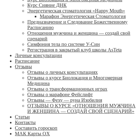
Курс Сияние ДНК
Энергетическая стоматология «Happy Mouth»
Марафон Энергетическая Cтоматология
Предназначение и Следование Божественному
Расписанию
Отношения мужчина и женщина — создай свой
сценарий
Симфония тела по системе У-Син
Регистрация в закрытый клуб школы AsTeta
Личные консультации
Расписание
Отзывы
Отзывы о личных консультациях
Отзывы о курсе Биолокация и Многомерная
Медицина
Отзывы о трансформационных играх
Отзывы о марафоне Фейслифт
Отзывы — Феху — руна Изобилия
ОТЗЫВЫ О КУРСЕ «ОТНОШЕНИЯ МУЖЧИНА
И ЖЕНЩИНА — СОЗДАЙ СВОЙ СЦЕНАРИЙ»
Статьи
Контакты
Составить гороскоп
МАК Карты OХ