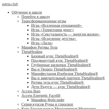
asteta.club
Обучение в школе
Перейти в школу
Трансформационные игры
Игра «Вселенная отношений»
Игра «Территория денег»
Игра «Сексуальность — энергия жизни»
Игра «Исцеление детства»
Игра «Лила»
Марафон Ритмы Тела
ThetaHealing
Базовый курс ThetaHealing®
Продвинутый курс ThetaHealing®
Глубинные раскопки ThetaHealing®
Вы и Творец ThetaHealing®
Манифестация Изобилия ThetaHealing®
Вы и замечательный партнер ThetaHealing®
Ритмы тела курс ThetaHealing®
Дети Радуги — курс ThetaHealing®
Access Bars
Access Energetic Facelift
Марафон Фейслифт
Серия курсов Руны и гороскоп
Курс Биолокация и Многомерная Медицина