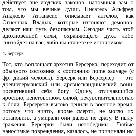
действует вне людских законов, напоминая вам о
том, что мы вечные души. Писатель Альфред
Анджело Аттанасио описывает ангелов, как
Огненных Владык, которые изгоняют демонов,
делают наш путь безопасным. Сегодня часть этой
вдохновенной силы, охраняющего духа либо
снизойдет на вас, либо вы станете её источником.
4. Берсерк
Тот, кто воплощает архетип Берсерка, переходит от
обычного состояния к состоянию home sauvage (с
фр. дикий человек). Берсерк или Берсеркер — это
древнегерманский или древнескандинавский воин,
посвятивший себя богу Одину, отличавшийся
яростью, неистовством, силой, нечувствительностью
к боли. Берсерков высоко ценили в военное время,
потому что ничто, кроме смерти, не могло их
остановить, а умирали они далеко не сразу. В пылу
сражения Берсерки были непобедимы. Любые
наносимые повреждения, казалось, не причиняли им