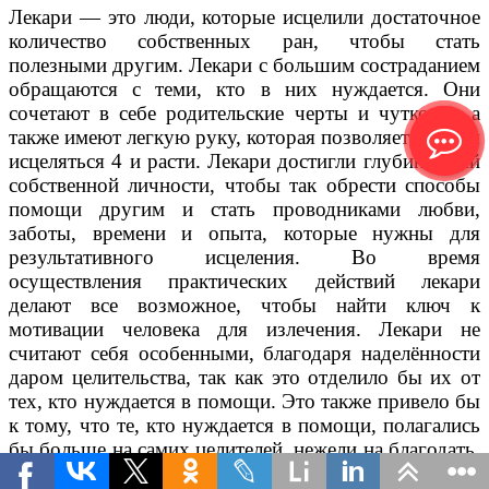
Лекари — это люди, которые исцелили достаточное
количество собственных ран, чтобы стать
полезными другим. Лекари с большим состраданием
обращаются с теми, кто в них нуждается. Они
сочетают в себе родительские черты и чуткость, а
также имеют легкую руку, которая позволяет другим
исцеляться 4 и расти. Лекари достигли глубин своей
собственной личности, чтобы так обрести способы
помощи другим и стать проводниками любви,
заботы, времени и опыта, которые нужны для
результативного исцеления. Во время
осуществления практических действий лекари
делают все возможное, чтобы найти ключ к
мотивации человека для излечения. Лекари не
считают себя особенными, благодаря наделённости
даром целительства, так как это отделило бы их от
тех, кто нуждается в помощи. Это также привело бы
к тому, что те, кто нуждается в помощи, полагались
бы больше на самих целителей, нежели на благодать,
таким образом блокируя любовь и единообразие,