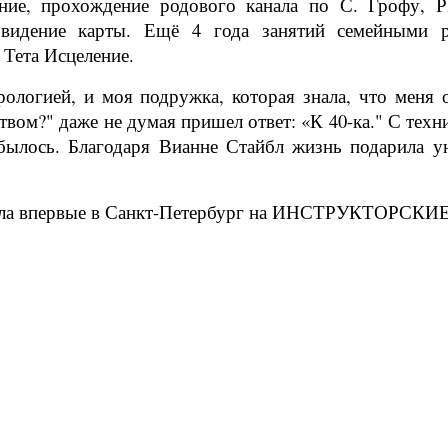
хание, прохождение родового канала по С. Грофу,
видение карты. Ещё 4 года занятий семейными р
 Тета Исцеление.
трологией, и моя подружка, которая знала, что меня 
ством?" даже не думая пришел ответ: «К 40-ка." С тех
былось. Благодаря Вианне Стайбл жизнь подарила у
ездила впервые в Санкт-Петербург на ИНСТРУКТОРСКИ