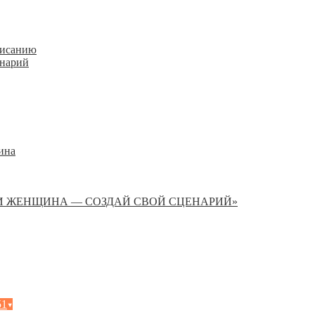
писанию
енарий
ина
И ЖЕНЩИНА — СОЗДАЙ СВОЙ СЦЕНАРИЙ»
51
▾