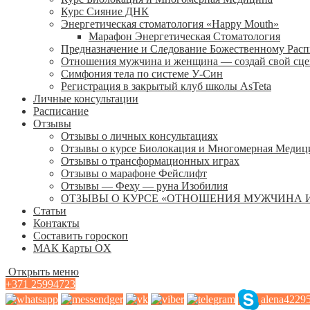
Курс Сияние ДНК
Энергетическая стоматология «Happy Mouth»
Марафон Энергетическая Cтоматология
Предназначение и Следование Божественному Рас
Отношения мужчина и женщина — создай свой сц
Симфония тела по системе У-Син
Регистрация в закрытый клуб школы AsTeta
Личные консультации
Расписание
Отзывы
Отзывы о личных консультациях
Отзывы о курсе Биолокация и Многомерная Медиц
Отзывы о трансформационных играх
Отзывы о марафоне Фейслифт
Отзывы — Феху — руна Изобилия
ОТЗЫВЫ О КУРСЕ «ОТНОШЕНИЯ МУЖЧИНА 
Статьи
Контакты
Составить гороскоп
МАК Карты OХ
Открыть меню
+371 25994723
alena4229