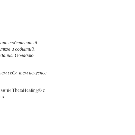
чать собственный
упков и событий,
здания. Обладаю
м себя, тем искуснее
аний ThetaHealing® с
ов.