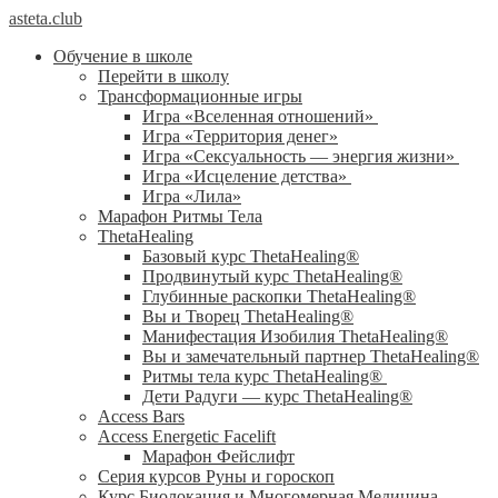
asteta.club
Обучение в школе
Перейти в школу
Трансформационные игры
Игра «Вселенная отношений»
Игра «Территория денег»
Игра «Сексуальность — энергия жизни»
Игра «Исцеление детства»
Игра «Лила»
Марафон Ритмы Тела
ThetaHealing
Базовый курс ThetaHealing®
Продвинутый курс ThetaHealing®
Глубинные раскопки ThetaHealing®
Вы и Творец ThetaHealing®
Манифестация Изобилия ThetaHealing®
Вы и замечательный партнер ThetaHealing®
Ритмы тела курс ThetaHealing®
Дети Радуги — курс ThetaHealing®
Access Bars
Access Energetic Facelift
Марафон Фейслифт
Серия курсов Руны и гороскоп
Курс Биолокация и Многомерная Медицина