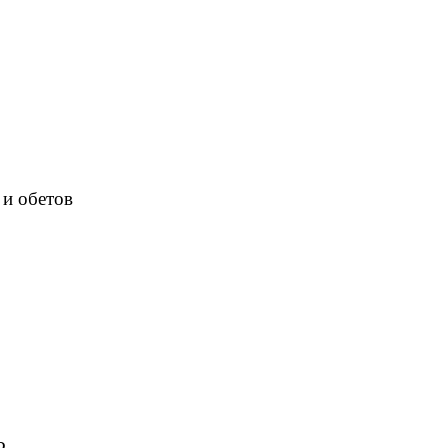
 и обетов
Р