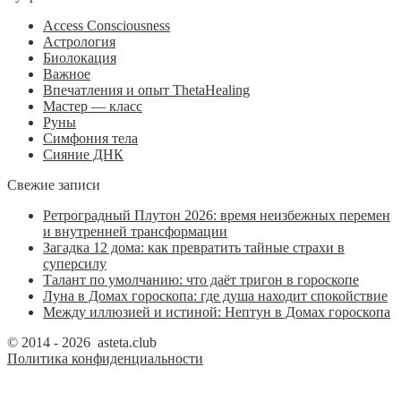
Access Consciousness
Астрология
Биолокация
Важное
Впечатления и опыт ThetaHealing
Мастер — класс
Руны
Симфония тела
Сияние ДНК
Свежие записи
Ретроградный Плутон 2026: время неизбежных перемен
и внутренней трансформации
Загадка 12 дома: как превратить тайные страхи в
суперсилу
Талант по умолчанию: что даёт тригон в гороскопе
Луна в Домах гороскопа: где душа находит спокойствие
Между иллюзией и истиной: Нептун в Домах гороскопа
© 2014 - 2026 asteta.club
Политика конфиденциальности