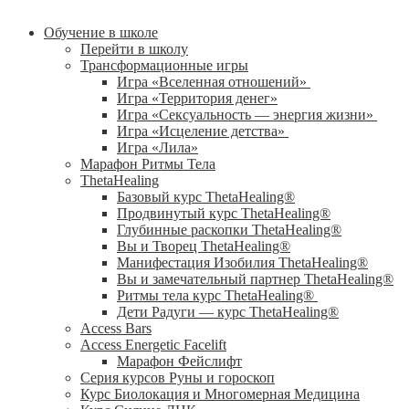
Обучение в школе
Перейти в школу
Трансформационные игры
Игра «Вселенная отношений»
Игра «Территория денег»
Игра «Сексуальность — энергия жизни»
Игра «Исцеление детства»
Игра «Лила»
Марафон Ритмы Тела
ThetaHealing
Базовый курс ThetaHealing®
Продвинутый курс ThetaHealing®
Глубинные раскопки ThetaHealing®
Вы и Творец ThetaHealing®
Манифестация Изобилия ThetaHealing®
Вы и замечательный партнер ThetaHealing®
Ритмы тела курс ThetaHealing®
Дети Радуги — курс ThetaHealing®
Access Bars
Access Energetic Facelift
Марафон Фейслифт
Серия курсов Руны и гороскоп
Курс Биолокация и Многомерная Медицина