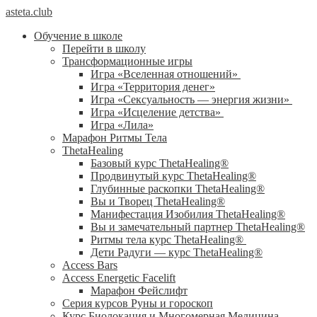
asteta.club
Обучение в школе
Перейти в школу
Трансформационные игры
Игра «Вселенная отношений»
Игра «Территория денег»
Игра «Сексуальность — энергия жизни»
Игра «Исцеление детства»
Игра «Лила»
Марафон Ритмы Тела
ThetaHealing
Базовый курс ThetaHealing®
Продвинутый курс ThetaHealing®
Глубинные раскопки ThetaHealing®
Вы и Творец ThetaHealing®
Манифестация Изобилия ThetaHealing®
Вы и замечательный партнер ThetaHealing®
Ритмы тела курс ThetaHealing®
Дети Радуги — курс ThetaHealing®
Access Bars
Access Energetic Facelift
Марафон Фейслифт
Серия курсов Руны и гороскоп
Курс Биолокация и Многомерная Медицина