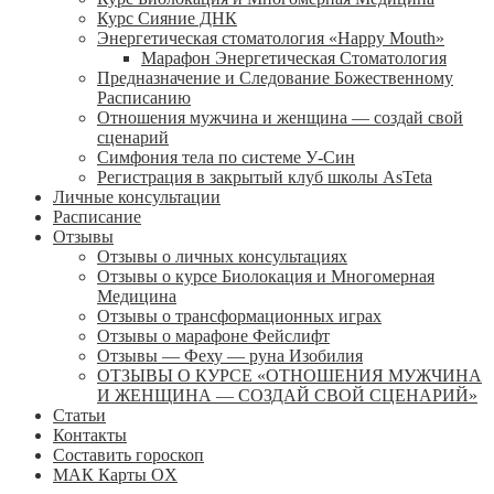
Курс Сияние ДНК
Энергетическая стоматология «Happy Mouth»
Марафон Энергетическая Cтоматология
Предназначение и Следование Божественному
Расписанию
Отношения мужчина и женщина — создай свой
сценарий
Симфония тела по системе У-Син
Регистрация в закрытый клуб школы AsTeta
Личные консультации
Расписание
Отзывы
Отзывы о личных консультациях
Отзывы о курсе Биолокация и Многомерная
Медицина
Отзывы о трансформационных играх
Отзывы о марафоне Фейслифт
Отзывы — Феху — руна Изобилия
ОТЗЫВЫ О КУРСЕ «ОТНОШЕНИЯ МУЖЧИНА
И ЖЕНЩИНА — СОЗДАЙ СВОЙ СЦЕНАРИЙ»
Статьи
Контакты
Составить гороскоп
МАК Карты OХ