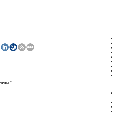
ечены
*