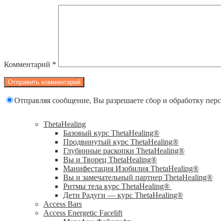
Комментарий
*
Отправляя сообщение, Вы разрешаете сбор и обработку пе
ThetaHealing
Базовый курс ThetaHealing®
Продвинутый курс ThetaHealing®
Глубинные раскопки ThetaHealing®
Вы и Творец ThetaHealing®
Манифестация Изобилия ThetaHealing®
Вы и замечательный партнер ThetaHealing®
Ритмы тела курс ThetaHealing®
Дети Радуги — курс ThetaHealing®
Access Bars
Access Energetic Facelift