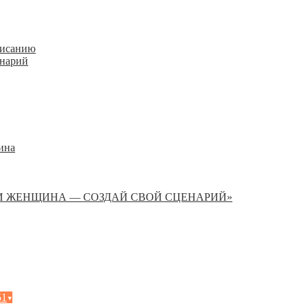
писанию
енарий
ина
И ЖЕНЩИНА — СОЗДАЙ СВОЙ СЦЕНАРИЙ»
51
▾