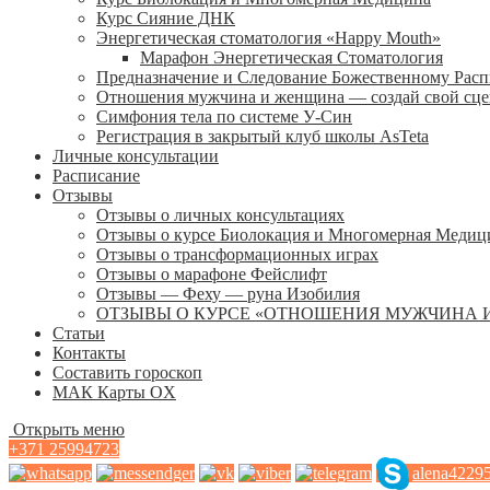
Курс Сияние ДНК
Энергетическая стоматология «Happy Mouth»
Марафон Энергетическая Cтоматология
Предназначение и Следование Божественному Рас
Отношения мужчина и женщина — создай свой сц
Симфония тела по системе У-Син
Регистрация в закрытый клуб школы AsTeta
Личные консультации
Расписание
Отзывы
Отзывы о личных консультациях
Отзывы о курсе Биолокация и Многомерная Медиц
Отзывы о трансформационных играх
Отзывы о марафоне Фейслифт
Отзывы — Феху — руна Изобилия
ОТЗЫВЫ О КУРСЕ «ОТНОШЕНИЯ МУЖЧИНА 
Статьи
Контакты
Составить гороскоп
МАК Карты OХ
Открыть меню
+371 25994723
alena4229