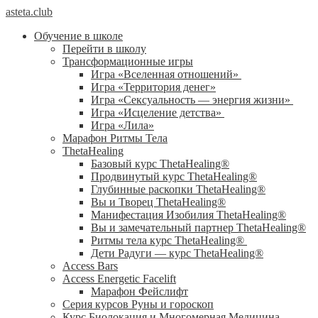
asteta.club
Обучение в школе
Перейти в школу
Трансформационные игры
Игра «Вселенная отношений»
Игра «Территория денег»
Игра «Сексуальность — энергия жизни»
Игра «Исцеление детства»
Игра «Лила»
Марафон Ритмы Тела
ThetaHealing
Базовый курс ThetaHealing®
Продвинутый курс ThetaHealing®
Глубинные раскопки ThetaHealing®
Вы и Творец ThetaHealing®
Манифестация Изобилия ThetaHealing®
Вы и замечательный партнер ThetaHealing®
Ритмы тела курс ThetaHealing®
Дети Радуги — курс ThetaHealing®
Access Bars
Access Energetic Facelift
Марафон Фейслифт
Серия курсов Руны и гороскоп
Курс Биолокация и Многомерная Медицина