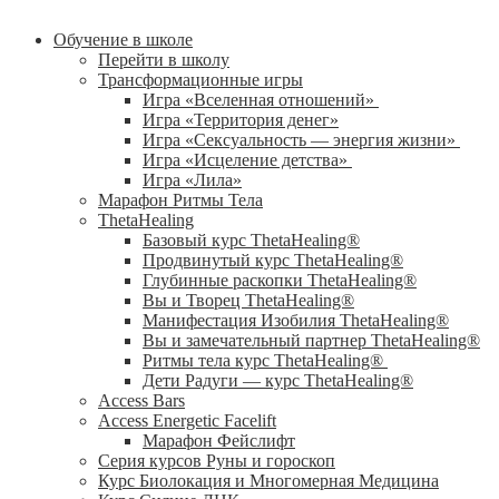
Обучение в школе
Перейти в школу
Трансформационные игры
Игра «Вселенная отношений»
Игра «Территория денег»
Игра «Сексуальность — энергия жизни»
Игра «Исцеление детства»
Игра «Лила»
Марафон Ритмы Тела
ThetaHealing
Базовый курс ThetaHealing®
Продвинутый курс ThetaHealing®
Глубинные раскопки ThetaHealing®
Вы и Творец ThetaHealing®
Манифестация Изобилия ThetaHealing®
Вы и замечательный партнер ThetaHealing®
Ритмы тела курс ThetaHealing®
Дети Радуги — курс ThetaHealing®
Access Bars
Access Energetic Facelift
Марафон Фейслифт
Серия курсов Руны и гороскоп
Курс Биолокация и Многомерная Медицина