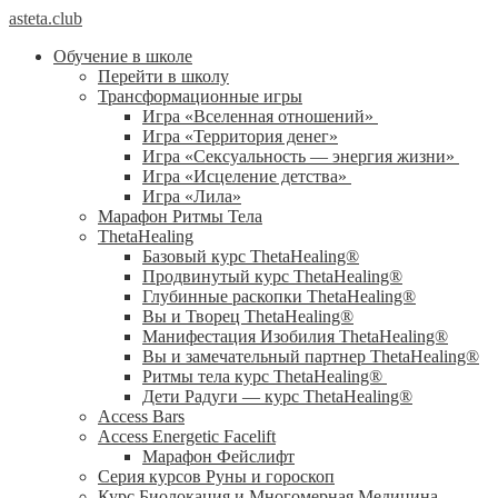
asteta.club
Обучение в школе
Перейти в школу
Трансформационные игры
Игра «Вселенная отношений»
Игра «Территория денег»
Игра «Сексуальность — энергия жизни»
Игра «Исцеление детства»
Игра «Лила»
Марафон Ритмы Тела
ThetaHealing
Базовый курс ThetaHealing®
Продвинутый курс ThetaHealing®
Глубинные раскопки ThetaHealing®
Вы и Творец ThetaHealing®
Манифестация Изобилия ThetaHealing®
Вы и замечательный партнер ThetaHealing®
Ритмы тела курс ThetaHealing®
Дети Радуги — курс ThetaHealing®
Access Bars
Access Energetic Facelift
Марафон Фейслифт
Серия курсов Руны и гороскоп
Курс Биолокация и Многомерная Медицина