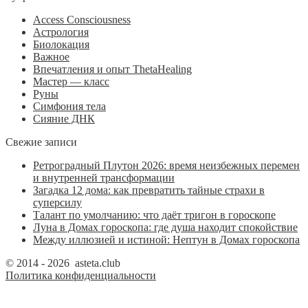
Access Consciousness
Астрология
Биолокация
Важное
Впечатления и опыт ThetaHealing
Мастер — класс
Руны
Симфония тела
Сияние ДНК
Свежие записи
Ретроградный Плутон 2026: время неизбежных перемен
и внутренней трансформации
Загадка 12 дома: как превратить тайные страхи в
суперсилу
Талант по умолчанию: что даёт тригон в гороскопе
Луна в Домах гороскопа: где душа находит спокойствие
Между иллюзией и истиной: Нептун в Домах гороскопа
© 2014 - 2026 asteta.club
Политика конфиденциальности