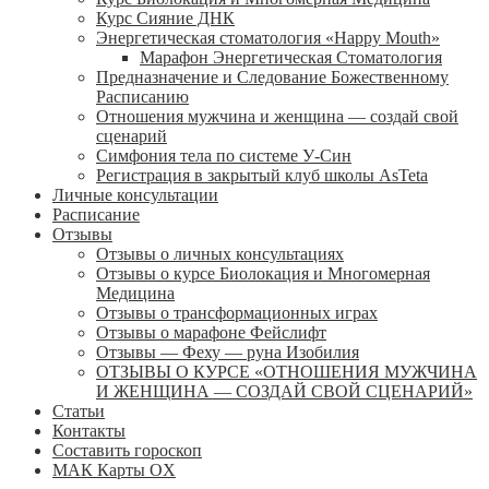
Курс Сияние ДНК
Энергетическая стоматология «Happy Mouth»
Марафон Энергетическая Cтоматология
Предназначение и Следование Божественному
Расписанию
Отношения мужчина и женщина — создай свой
сценарий
Симфония тела по системе У-Син
Регистрация в закрытый клуб школы AsTeta
Личные консультации
Расписание
Отзывы
Отзывы о личных консультациях
Отзывы о курсе Биолокация и Многомерная
Медицина
Отзывы о трансформационных играх
Отзывы о марафоне Фейслифт
Отзывы — Феху — руна Изобилия
ОТЗЫВЫ О КУРСЕ «ОТНОШЕНИЯ МУЖЧИНА
И ЖЕНЩИНА — СОЗДАЙ СВОЙ СЦЕНАРИЙ»
Статьи
Контакты
Составить гороскоп
МАК Карты OХ