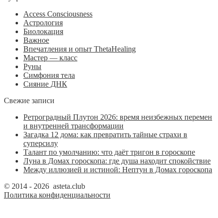
Access Consciousness
Астрология
Биолокация
Важное
Впечатления и опыт ThetaHealing
Мастер — класс
Руны
Симфония тела
Сияние ДНК
Свежие записи
Ретроградный Плутон 2026: время неизбежных перемен
и внутренней трансформации
Загадка 12 дома: как превратить тайные страхи в
суперсилу
Талант по умолчанию: что даёт тригон в гороскопе
Луна в Домах гороскопа: где душа находит спокойствие
Между иллюзией и истиной: Нептун в Домах гороскопа
© 2014 - 2026 asteta.club
Политика конфиденциальности