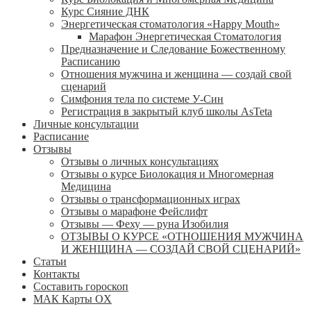
Курс Сияние ДНК
Энергетическая стоматология «Happy Mouth»
Марафон Энергетическая Cтоматология
Предназначение и Следование Божественному
Расписанию
Отношения мужчина и женщина — создай свой
сценарий
Симфония тела по системе У-Син
Регистрация в закрытый клуб школы AsTeta
Личные консультации
Расписание
Отзывы
Отзывы о личных консультациях
Отзывы о курсе Биолокация и Многомерная
Медицина
Отзывы о трансформационных играх
Отзывы о марафоне Фейслифт
Отзывы — Феху — руна Изобилия
ОТЗЫВЫ О КУРСЕ «ОТНОШЕНИЯ МУЖЧИНА
И ЖЕНЩИНА — СОЗДАЙ СВОЙ СЦЕНАРИЙ»
Статьи
Контакты
Составить гороскоп
МАК Карты OХ