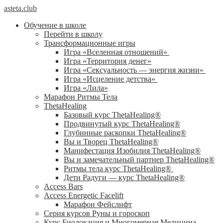
asteta.club
Обучение в школе
Перейти в школу
Трансформационные игры
Игра «Вселенная отношений»
Игра «Территория денег»
Игра «Сексуальность — энергия жизни»
Игра «Исцеление детства»
Игра «Лила»
Марафон Ритмы Тела
ThetaHealing
Базовый курс ThetaHealing®
Продвинутый курс ThetaHealing®
Глубинные раскопки ThetaHealing®
Вы и Творец ThetaHealing®
Манифестация Изобилия ThetaHealing®
Вы и замечательный партнер ThetaHealing®
Ритмы тела курс ThetaHealing®
Дети Радуги — курс ThetaHealing®
Access Bars
Access Energetic Facelift
Марафон Фейслифт
Серия курсов Руны и гороскоп
Курс Биолокация и Многомерная Медицина