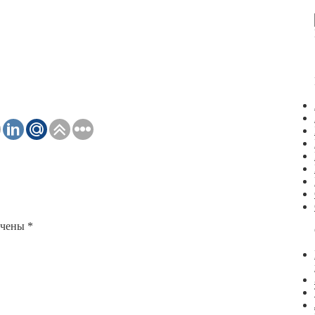
ечены
*