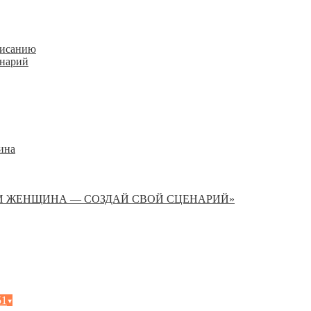
писанию
енарий
ина
И ЖЕНЩИНА — СОЗДАЙ СВОЙ СЦЕНАРИЙ»
51
▾