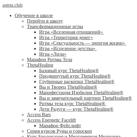
asteta.club
Обучение в школе
Перейти в школу
Трансформационные игры
Игра «Вселенная отношений»
Игра «Территория денег»
Игра «Сексуальность — энергия жизни»
Игра «Исцеление детства»
Игра «Лила»
Марафон Ритмы Тела
ThetaHealing
Базовый курс ThetaHealing®
Продвинутый курс ThetaHealing®
Глубинные раскопки ThetaHealing®
Вы и Творец ThetaHealing®
Манифестация Изобилия ThetaHealing®
Вы и замечательный партнер ThetaHealing®
Ритмы тела курс ThetaHealing®
Дети Радуги — курс ThetaHealing®
Access Bars
Access Energetic Facelift
Марафон Фейслифт
Серия курсов Руны и гороскоп
Курс Биолокация и Многомерная Медицина