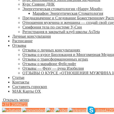
Курс Сияние ДНК
Энергетическая стоматология «Happy Mouth»
Марафон Энергетическая Cтоматология
Предназначение и Следование Божественному Рас
Отношения мужчина и женщина — создай свой сц
Симфония тела по системе У-Син
Регистрация в закрытый клуб школы AsTeta
Личные консультации
Расписание
Отзывы
Отзывы о личных консультациях
Отзывы о курсе Биолокация и Многомерная Медиц
Отзывы о трансформационных играх
Отзывы о марафоне Фейслифт
Отзывы — Феху — руна Изобилия
ОТЗЫВЫ О КУРСЕ «ОТНОШЕНИЯ МУЖЧИНА 
Статьи
Контакты
Составить гороскоп
МАК Карты OХ
Открыть меню
+371 25994723
alena4229