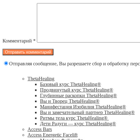
Комментарий
*
Отправляя сообщение, Вы разрешаете сбор и обработку пе
ThetaHealing
Базовый курс ThetaHealing®
Продвинутый курс ThetaHealing®
Глубинные раскопки ThetaHealing®
Вы и Творец ThetaHealing®
Манифестация Изобилия ThetaHealing®
Вы и замечательный партнер ThetaHealing®
Ритмы тела курс ThetaHealing®
Дети Радуги — курс ThetaHealing®
Access Bars
Access Energetic Facelift