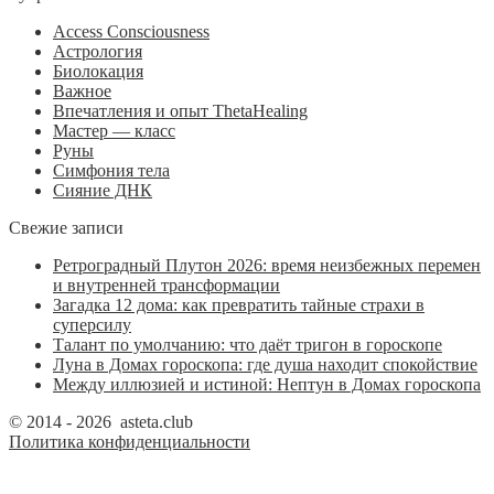
Access Consciousness
Астрология
Биолокация
Важное
Впечатления и опыт ThetaHealing
Мастер — класс
Руны
Симфония тела
Сияние ДНК
Свежие записи
Ретроградный Плутон 2026: время неизбежных перемен
и внутренней трансформации
Загадка 12 дома: как превратить тайные страхи в
суперсилу
Талант по умолчанию: что даёт тригон в гороскопе
Луна в Домах гороскопа: где душа находит спокойствие
Между иллюзией и истиной: Нептун в Домах гороскопа
© 2014 - 2026 asteta.club
Политика конфиденциальности