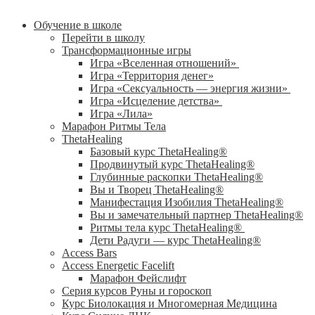
Обучение в школе
Перейти в школу
Трансформационные игры
Игра «Вселенная отношений»
Игра «Территория денег»
Игра «Сексуальность — энергия жизни»
Игра «Исцеление детства»
Игра «Лила»
Марафон Ритмы Тела
ThetaHealing
Базовый курс ThetaHealing®
Продвинутый курс ThetaHealing®
Глубинные раскопки ThetaHealing®
Вы и Творец ThetaHealing®
Манифестация Изобилия ThetaHealing®
Вы и замечательный партнер ThetaHealing®
Ритмы тела курс ThetaHealing®
Дети Радуги — курс ThetaHealing®
Access Bars
Access Energetic Facelift
Марафон Фейслифт
Серия курсов Руны и гороскоп
Курс Биолокация и Многомерная Медицина