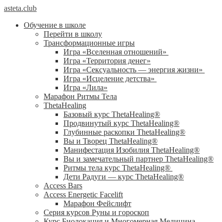
asteta.club
Обучение в школе
Перейти в школу
Трансформационные игры
Игра «Вселенная отношений»
Игра «Территория денег»
Игра «Сексуальность — энергия жизни»
Игра «Исцеление детства»
Игра «Лила»
Марафон Ритмы Тела
ThetaHealing
Базовый курс ThetaHealing®
Продвинутый курс ThetaHealing®
Глубинные раскопки ThetaHealing®
Вы и Творец ThetaHealing®
Манифестация Изобилия ThetaHealing®
Вы и замечательный партнер ThetaHealing®
Ритмы тела курс ThetaHealing®
Дети Радуги — курс ThetaHealing®
Access Bars
Access Energetic Facelift
Марафон Фейслифт
Серия курсов Руны и гороскоп
Курс Биолокация и Многомерная Медицина