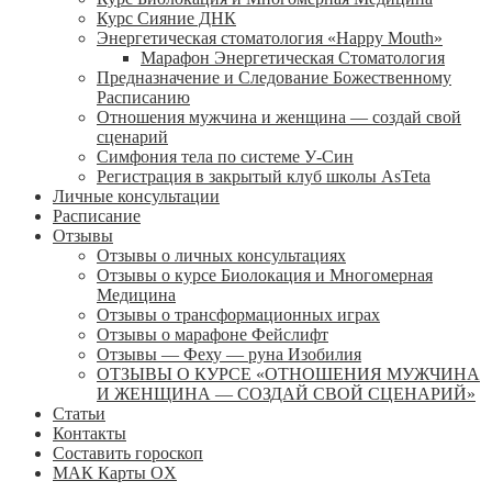
Курс Сияние ДНК
Энергетическая стоматология «Happy Mouth»
Марафон Энергетическая Cтоматология
Предназначение и Следование Божественному
Расписанию
Отношения мужчина и женщина — создай свой
сценарий
Симфония тела по системе У-Син
Регистрация в закрытый клуб школы AsTeta
Личные консультации
Расписание
Отзывы
Отзывы о личных консультациях
Отзывы о курсе Биолокация и Многомерная
Медицина
Отзывы о трансформационных играх
Отзывы о марафоне Фейслифт
Отзывы — Феху — руна Изобилия
ОТЗЫВЫ О КУРСЕ «ОТНОШЕНИЯ МУЖЧИНА
И ЖЕНЩИНА — СОЗДАЙ СВОЙ СЦЕНАРИЙ»
Статьи
Контакты
Составить гороскоп
МАК Карты OХ