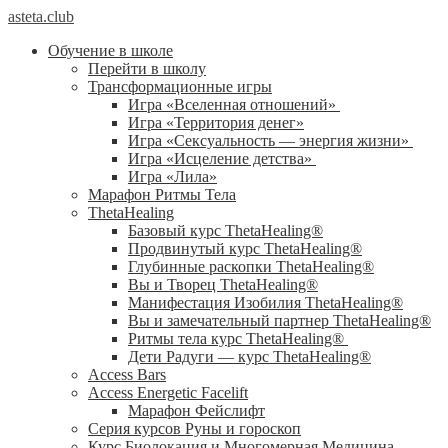
asteta.club
Обучение в школе
Перейти в школу
Трансформационные игры
Игра «Вселенная отношений»
Игра «Территория денег»
Игра «Сексуальность — энергия жизни»
Игра «Исцеление детства»
Игра «Лила»
Марафон Ритмы Тела
ThetaHealing
Базовый курс ThetaHealing®
Продвинутый курс ThetaHealing®
Глубинные раскопки ThetaHealing®
Вы и Творец ThetaHealing®
Манифестация Изобилия ThetaHealing®
Вы и замечательный партнер ThetaHealing®
Ритмы тела курс ThetaHealing®
Дети Радуги — курс ThetaHealing®
Access Bars
Access Energetic Facelift
Марафон Фейслифт
Серия курсов Руны и гороскоп
Курс Биолокация и Многомерная Медицина