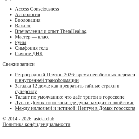
Access Consciousness
Астрология
Биолокация
Важное
Впечатления и опыт ThetaHealing
Мастер — класс
Руны
Симфония тела
Сияние ДНК
Свежие записи
Ретроградный Плутон 2026: время неизбежных перемен
и внутренней трансформации
Загадка 12 дома: как превратить тайные страхи в
суперсилу
Талант по умолчанию: что даёт тригон в гороскопе
Луна в Домах гороскопа: где душа находит спокойствие
Между иллюзией и истиной: Нептун в Домах гороскопа
© 2014 - 2026 asteta.club
Политика конфиденциальности