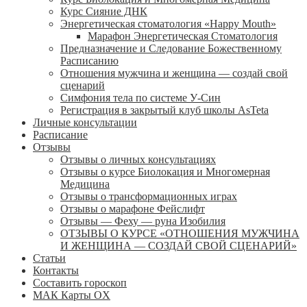
Курс Сияние ДНК
Энергетическая стоматология «Happy Mouth»
Марафон Энергетическая Cтоматология
Предназначение и Следование Божественному
Расписанию
Отношения мужчина и женщина — создай свой
сценарий
Симфония тела по системе У-Син
Регистрация в закрытый клуб школы AsTeta
Личные консультации
Расписание
Отзывы
Отзывы о личных консультациях
Отзывы о курсе Биолокация и Многомерная
Медицина
Отзывы о трансформационных играх
Отзывы о марафоне Фейслифт
Отзывы — Феху — руна Изобилия
ОТЗЫВЫ О КУРСЕ «ОТНОШЕНИЯ МУЖЧИНА
И ЖЕНЩИНА — СОЗДАЙ СВОЙ СЦЕНАРИЙ»
Статьи
Контакты
Составить гороскоп
МАК Карты OХ