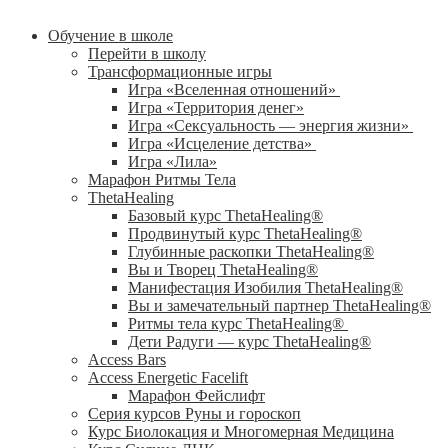
Обучение в школе
Перейти в школу
Трансформационные игры
Игра «Вселенная отношений»
Игра «Территория денег»
Игра «Сексуальность — энергия жизни»
Игра «Исцеление детства»
Игра «Лила»
Марафон Ритмы Тела
ThetaHealing
Базовый курс ThetaHealing®
Продвинутый курс ThetaHealing®
Глубинные раскопки ThetaHealing®
Вы и Творец ThetaHealing®
Манифестация Изобилия ThetaHealing®
Вы и замечательный партнер ThetaHealing®
Ритмы тела курс ThetaHealing®
Дети Радуги — курс ThetaHealing®
Access Bars
Access Energetic Facelift
Марафон Фейслифт
Серия курсов Руны и гороскоп
Курс Биолокация и Многомерная Медицина