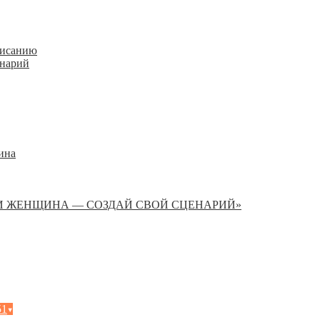
писанию
енарий
ина
И ЖЕНЩИНА — СОЗДАЙ СВОЙ СЦЕНАРИЙ»
51
▾