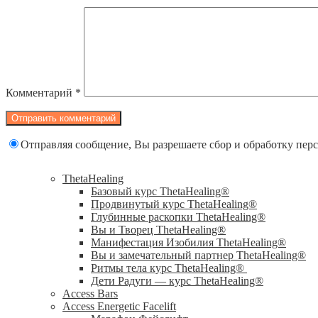
Комментарий
*
Отправляя сообщение, Вы разрешаете сбор и обработку пе
ThetaHealing
Базовый курс ThetaHealing®
Продвинутый курс ThetaHealing®
Глубинные раскопки ThetaHealing®
Вы и Творец ThetaHealing®
Манифестация Изобилия ThetaHealing®
Вы и замечательный партнер ThetaHealing®
Ритмы тела курс ThetaHealing®
Дети Радуги — курс ThetaHealing®
Access Bars
Access Energetic Facelift