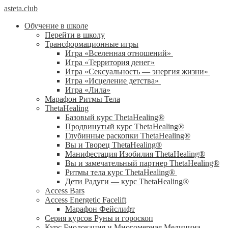
asteta.club
Обучение в школе
Перейти в школу
Трансформационные игры
Игра «Вселенная отношений»
Игра «Территория денег»
Игра «Сексуальность — энергия жизни»
Игра «Исцеление детства»
Игра «Лила»
Марафон Ритмы Тела
ThetaHealing
Базовый курс ThetaHealing®
Продвинутый курс ThetaHealing®
Глубинные раскопки ThetaHealing®
Вы и Творец ThetaHealing®
Манифестация Изобилия ThetaHealing®
Вы и замечательный партнер ThetaHealing®
Ритмы тела курс ThetaHealing®
Дети Радуги — курс ThetaHealing®
Access Bars
Access Energetic Facelift
Марафон Фейслифт
Серия курсов Руны и гороскоп
Курс Биолокация и Многомерная Медицина