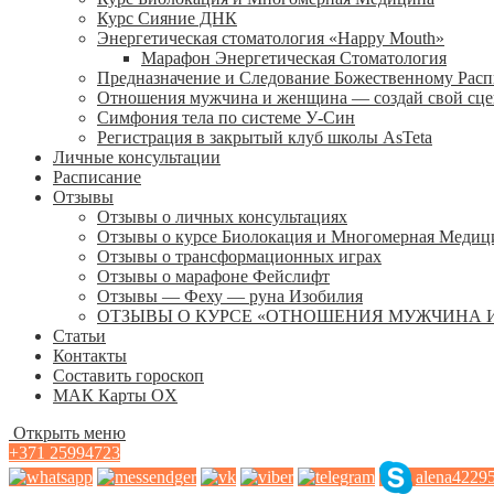
Курс Сияние ДНК
Энергетическая стоматология «Happy Mouth»
Марафон Энергетическая Cтоматология
Предназначение и Следование Божественному Рас
Отношения мужчина и женщина — создай свой сц
Симфония тела по системе У-Син
Регистрация в закрытый клуб школы AsTeta
Личные консультации
Расписание
Отзывы
Отзывы о личных консультациях
Отзывы о курсе Биолокация и Многомерная Медиц
Отзывы о трансформационных играх
Отзывы о марафоне Фейслифт
Отзывы — Феху — руна Изобилия
ОТЗЫВЫ О КУРСЕ «ОТНОШЕНИЯ МУЖЧИНА 
Статьи
Контакты
Составить гороскоп
МАК Карты OХ
Открыть меню
+371 25994723
alena4229