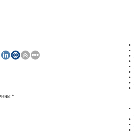
ечены
*