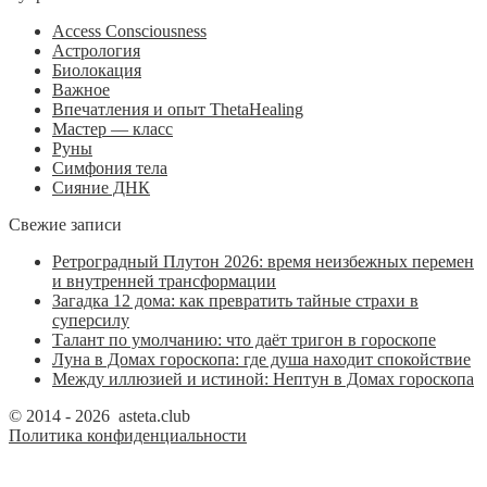
Access Consciousness
Астрология
Биолокация
Важное
Впечатления и опыт ThetaHealing
Мастер — класс
Руны
Симфония тела
Сияние ДНК
Свежие записи
Ретроградный Плутон 2026: время неизбежных перемен
и внутренней трансформации
Загадка 12 дома: как превратить тайные страхи в
суперсилу
Талант по умолчанию: что даёт тригон в гороскопе
Луна в Домах гороскопа: где душа находит спокойствие
Между иллюзией и истиной: Нептун в Домах гороскопа
© 2014 - 2026 asteta.club
Политика конфиденциальности