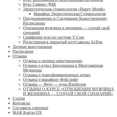
Курс Сияние ДНК
Энергетическая стоматология «Happy Mouth»
Марафон Энергетическая Cтоматология
Предназначение и Следование Божественному
Расписанию
Отношения мужчина и женщина — создай свой
сценарий
Симфония тела по системе У-Син
Регистрация в закрытый клуб школы AsTeta
Личные консультации
Расписание
Отзывы
Отзывы о личных консультациях
Отзывы о курсе Биолокация и Многомерная
Медицина
Отзывы о трансформационных играх
Отзывы о марафоне Фейслифт
Отзывы — Феху — руна Изобилия
ОТЗЫВЫ О КУРСЕ «ОТНОШЕНИЯ МУЖЧИНА
И ЖЕНЩИНА — СОЗДАЙ СВОЙ СЦЕНАРИЙ»
Статьи
Контакты
Составить гороскоп
МАК Карты OХ