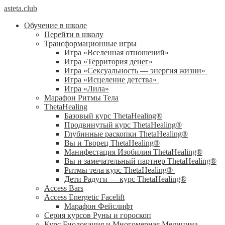
asteta.club
Обучение в школе
Перейти в школу
Трансформационные игры
Игра «Вселенная отношений»
Игра «Территория денег»
Игра «Сексуальность — энергия жизни»
Игра «Исцеление детства»
Игра «Лила»
Марафон Ритмы Тела
ThetaHealing
Базовый курс ThetaHealing®
Продвинутый курс ThetaHealing®
Глубинные раскопки ThetaHealing®
Вы и Творец ThetaHealing®
Манифестация Изобилия ThetaHealing®
Вы и замечательный партнер ThetaHealing®
Ритмы тела курс ThetaHealing®
Дети Радуги — курс ThetaHealing®
Access Bars
Access Energetic Facelift
Марафон Фейслифт
Серия курсов Руны и гороскоп
Курс Биолокация и Многомерная Медицина