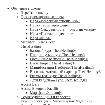
Обучение в школе
Перейти в школу
Трансформационные игры
Игра «Вселенная отношений»
Игра «Территория денег»
Игра «Сексуальность — энергия жизни»
Игра «Исцеление детства»
Игра «Лила»
Марафон Ритмы Тела
ThetaHealing
Базовый курс ThetaHealing®
Продвинутый курс ThetaHealing®
Глубинные раскопки ThetaHealing®
Вы и Творец ThetaHealing®
Манифестация Изобилия ThetaHealing®
Вы и замечательный партнер ThetaHealing®
Ритмы тела курс ThetaHealing®
Дети Радуги — курс ThetaHealing®
Access Bars
Access Energetic Facelift
Марафон Фейслифт
Серия курсов Руны и гороскоп
Курс Биолокация и Многомерная Медицина