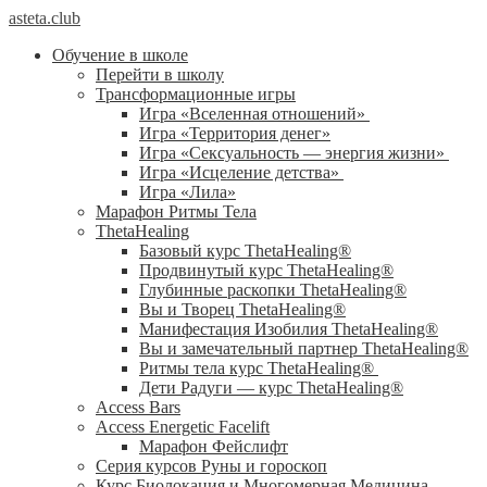
asteta.club
Обучение в школе
Перейти в школу
Трансформационные игры
Игра «Вселенная отношений»
Игра «Территория денег»
Игра «Сексуальность — энергия жизни»
Игра «Исцеление детства»
Игра «Лила»
Марафон Ритмы Тела
ThetaHealing
Базовый курс ThetaHealing®
Продвинутый курс ThetaHealing®
Глубинные раскопки ThetaHealing®
Вы и Творец ThetaHealing®
Манифестация Изобилия ThetaHealing®
Вы и замечательный партнер ThetaHealing®
Ритмы тела курс ThetaHealing®
Дети Радуги — курс ThetaHealing®
Access Bars
Access Energetic Facelift
Марафон Фейслифт
Серия курсов Руны и гороскоп
Курс Биолокация и Многомерная Медицина