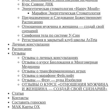
Курс Сияние ДНК
Энергетическая стоматология «Happy Mouth»
Марафон Энергетическая Cтоматология
Предназначение и Следование Божественному
Расписанию
Отношения мужчина и женщина — создай свой
сценарий
Симфония тела по системе У-Син
Регистрация в закрытый клуб школы AsTeta
Личные консультации
Расписание
Отзывы
Отзывы о личных консультациях
Отзывы о курсе Биолокация и Многомерная
Медицина
Отзывы о трансформационных играх
Отзывы о марафоне Фейслифт
Отзывы — Феху — руна Изобилия
ОТЗЫВЫ О КУРСЕ «ОТНОШЕНИЯ МУЖЧИНА
И ЖЕНЩИНА — СОЗДАЙ СВОЙ СЦЕНАРИЙ»
Статьи
Контакты
Составить гороскоп
МАК Карты OХ