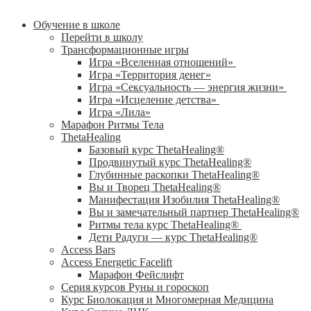
Обучение в школе
Перейти в школу
Трансформационные игры
Игра «Вселенная отношений»
Игра «Территория денег»
Игра «Сексуальность — энергия жизни»
Игра «Исцеление детства»
Игра «Лила»
Марафон Ритмы Тела
ThetaHealing
Базовый курс ThetaHealing®
Продвинутый курс ThetaHealing®
Глубинные раскопки ThetaHealing®
Вы и Творец ThetaHealing®
Манифестация Изобилия ThetaHealing®
Вы и замечательный партнер ThetaHealing®
Ритмы тела курс ThetaHealing®
Дети Радуги — курс ThetaHealing®
Access Bars
Access Energetic Facelift
Марафон Фейслифт
Серия курсов Руны и гороскоп
Курс Биолокация и Многомерная Медицина