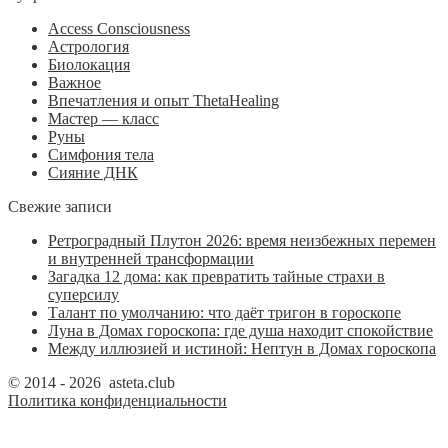
Access Consciousness
Астрология
Биолокация
Важное
Впечатления и опыт ThetaHealing
Мастер — класс
Руны
Симфония тела
Сияние ДНК
Свежие записи
Ретроградный Плутон 2026: время неизбежных перемен
и внутренней трансформации
Загадка 12 дома: как превратить тайные страхи в
суперсилу
Талант по умолчанию: что даёт тригон в гороскопе
Луна в Домах гороскопа: где душа находит спокойствие
Между иллюзией и истиной: Нептун в Домах гороскопа
© 2014 - 2026 asteta.club
Политика конфиденциальности