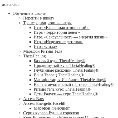
asteta.club
Обучение в школе
Перейти в школу
Трансформационные игры
Игра «Вселенная отношений»
Игра «Территория денег»
Игра «Сексуальность — энергия жизни»
Игра «Исцеление детства»
Игра «Лила»
Марафон Ритмы Тела
ThetaHealing
Базовый курс ThetaHealing®
Продвинутый курс ThetaHealing®
Глубинные раскопки ThetaHealing®
Вы и Творец ThetaHealing®
Манифестация Изобилия ThetaHealing®
Вы и замечательный партнер ThetaHealing®
Ритмы тела курс ThetaHealing®
Дети Радуги — курс ThetaHealing®
Access Bars
Access Energetic Facelift
Марафон Фейслифт
Серия курсов Руны и гороскоп
Курс Биолокация и Многомерная Медицина