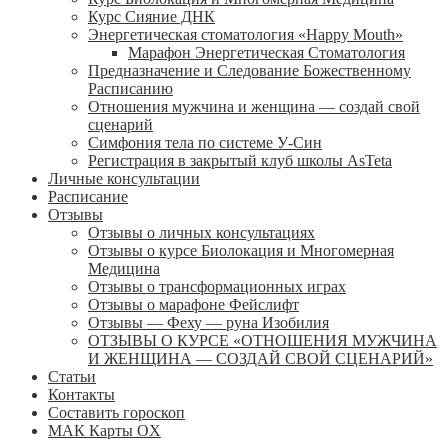
Курс Сияние ДНК
Энергетическая стоматология «Happy Mouth»
Марафон Энергетическая Cтоматология
Предназначение и Следование Божественному
Расписанию
Отношения мужчина и женщина — создай свой
сценарий
Симфония тела по системе У-Син
Регистрация в закрытый клуб школы AsTeta
Личные консультации
Расписание
Отзывы
Отзывы о личных консультациях
Отзывы о курсе Биолокация и Многомерная
Медицина
Отзывы о трансформационных играх
Отзывы о марафоне Фейслифт
Отзывы — Феху — руна Изобилия
ОТЗЫВЫ О КУРСЕ «ОТНОШЕНИЯ МУЖЧИНА
И ЖЕНЩИНА — СОЗДАЙ СВОЙ СЦЕНАРИЙ»
Статьи
Контакты
Составить гороскоп
МАК Карты OХ