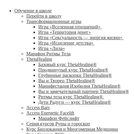
Обучение в школе
Перейти в школу
Трансформационные игры
Игра «Вселенная отношений»
Игра «Территория денег»
Игра «Сексуальность — энергия жизни»
Игра «Исцеление детства»
Игра «Лила»
Марафон Ритмы Тела
ThetaHealing
Базовый курс ThetaHealing®
Продвинутый курс ThetaHealing®
Глубинные раскопки ThetaHealing®
Вы и Творец ThetaHealing®
Манифестация Изобилия ThetaHealing®
Вы и замечательный партнер ThetaHealing®
Ритмы тела курс ThetaHealing®
Дети Радуги — курс ThetaHealing®
Access Bars
Access Energetic Facelift
Марафон Фейслифт
Серия курсов Руны и гороскоп
Курс Биолокация и Многомерная Медицина