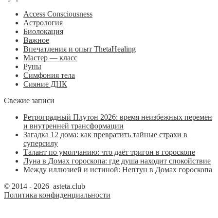
Access Consciousness
Астрология
Биолокация
Важное
Впечатления и опыт ThetaHealing
Мастер — класс
Руны
Симфония тела
Сияние ДНК
Свежие записи
Ретроградный Плутон 2026: время неизбежных перемен
и внутренней трансформации
Загадка 12 дома: как превратить тайные страхи в
суперсилу
Талант по умолчанию: что даёт тригон в гороскопе
Луна в Домах гороскопа: где душа находит спокойствие
Между иллюзией и истиной: Нептун в Домах гороскопа
© 2014 - 2026 asteta.club
Политика конфиденциальности