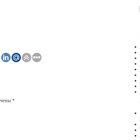
ечены
*