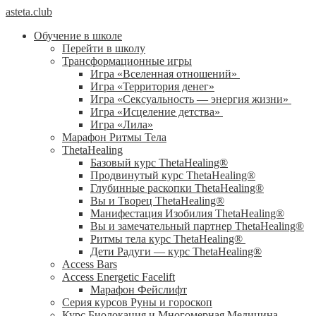
asteta.club
Обучение в школе
Перейти в школу
Трансформационные игры
Игра «Вселенная отношений»
Игра «Территория денег»
Игра «Сексуальность — энергия жизни»
Игра «Исцеление детства»
Игра «Лила»
Марафон Ритмы Тела
ThetaHealing
Базовый курс ThetaHealing®
Продвинутый курс ThetaHealing®
Глубинные раскопки ThetaHealing®
Вы и Творец ThetaHealing®
Манифестация Изобилия ThetaHealing®
Вы и замечательный партнер ThetaHealing®
Ритмы тела курс ThetaHealing®
Дети Радуги — курс ThetaHealing®
Access Bars
Access Energetic Facelift
Марафон Фейслифт
Серия курсов Руны и гороскоп
Курс Биолокация и Многомерная Медицина