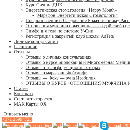
Курс Сияние ДНК
Энергетическая стоматология «Happy Mouth»
Марафон Энергетическая Cтоматология
Предназначение и Следование Божественному Рас
Отношения мужчина и женщина — создай свой сц
Симфония тела по системе У-Син
Регистрация в закрытый клуб школы AsTeta
Личные консультации
Расписание
Отзывы
Отзывы о личных консультациях
Отзывы о курсе Биолокация и Многомерная Медиц
Отзывы о трансформационных играх
Отзывы о марафоне Фейслифт
Отзывы — Феху — руна Изобилия
ОТЗЫВЫ О КУРСЕ «ОТНОШЕНИЯ МУЖЧИНА 
Статьи
Контакты
Составить гороскоп
МАК Карты OХ
Открыть меню
+371 25994723
alena4229