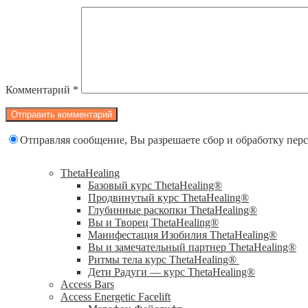
Комментарий
*
Отправляя сообщение, Вы разрешаете сбор и обработку пе
ThetaHealing
Базовый курс ThetaHealing®
Продвинутый курс ThetaHealing®
Глубинные раскопки ThetaHealing®
Вы и Творец ThetaHealing®
Манифестация Изобилия ThetaHealing®
Вы и замечательный партнер ThetaHealing®
Ритмы тела курс ThetaHealing®
Дети Радуги — курс ThetaHealing®
Access Bars
Access Energetic Facelift