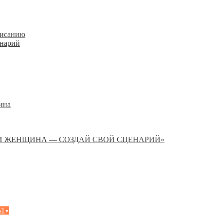
писанию
енарий
ина
И ЖЕНЩИНА — СОЗДАЙ СВОЙ СЦЕНАРИЙ»
51
▾