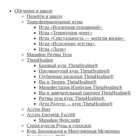
Обучение в школе
Перейти в школу
Трансформационные игры
Игра «Вселенная отношений»
Игра «Территория денег»
Игра «Сексуальность — энергия жизни»
Игра «Исцеление детства»
Игра «Лила»
Марафон Ритмы Тела
ThetaHealing
Базовый курс ThetaHealing®
Продвинутый курс ThetaHealing®
Глубинные раскопки ThetaHealing®
Вы и Творец ThetaHealing®
Манифестация Изобилия ThetaHealing®
Вы и замечательный партнер ThetaHealing®
Ритмы тела курс ThetaHealing®
Дети Радуги — курс ThetaHealing®
Access Bars
Access Energetic Facelift
Марафон Фейслифт
Серия курсов Руны и гороскоп
Курс Биолокация и Многомерная Медицина