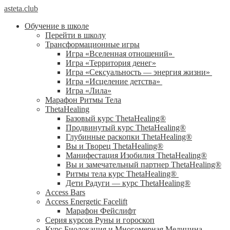
asteta.club
Обучение в школе
Перейти в школу
Трансформационные игры
Игра «Вселенная отношений»
Игра «Территория денег»
Игра «Сексуальность — энергия жизни»
Игра «Исцеление детства»
Игра «Лила»
Марафон Ритмы Тела
ThetaHealing
Базовый курс ThetaHealing®
Продвинутый курс ThetaHealing®
Глубинные раскопки ThetaHealing®
Вы и Творец ThetaHealing®
Манифестация Изобилия ThetaHealing®
Вы и замечательный партнер ThetaHealing®
Ритмы тела курс ThetaHealing®
Дети Радуги — курс ThetaHealing®
Access Bars
Access Energetic Facelift
Марафон Фейслифт
Серия курсов Руны и гороскоп
Курс Биолокация и Многомерная Медицина