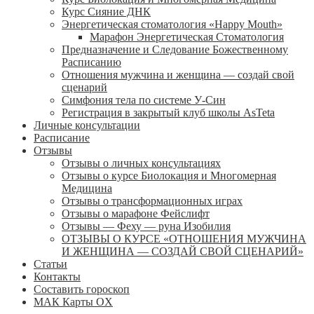
Курс Сияние ДНК
Энергетическая стоматология «Happy Mouth»
Марафон Энергетическая Cтоматология
Предназначение и Следование Божественному
Расписанию
Отношения мужчина и женщина — создай свой
сценарий
Симфония тела по системе У-Син
Регистрация в закрытый клуб школы AsTeta
Личные консультации
Расписание
Отзывы
Отзывы о личных консультациях
Отзывы о курсе Биолокация и Многомерная
Медицина
Отзывы о трансформационных играх
Отзывы о марафоне Фейслифт
Отзывы — Феху — руна Изобилия
ОТЗЫВЫ О КУРСЕ «ОТНОШЕНИЯ МУЖЧИНА
И ЖЕНЩИНА — СОЗДАЙ СВОЙ СЦЕНАРИЙ»
Статьи
Контакты
Составить гороскоп
МАК Карты OХ