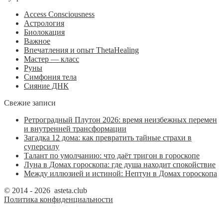
Access Consciousness
Астрология
Биолокация
Важное
Впечатления и опыт ThetaHealing
Мастер — класс
Руны
Симфония тела
Сияние ДНК
Свежие записи
Ретроградный Плутон 2026: время неизбежных перемен
и внутренней трансформации
Загадка 12 дома: как превратить тайные страхи в
суперсилу
Талант по умолчанию: что даёт тригон в гороскопе
Луна в Домах гороскопа: где душа находит спокойствие
Между иллюзией и истиной: Нептун в Домах гороскопа
© 2014 - 2026 asteta.club
Политика конфиденциальности