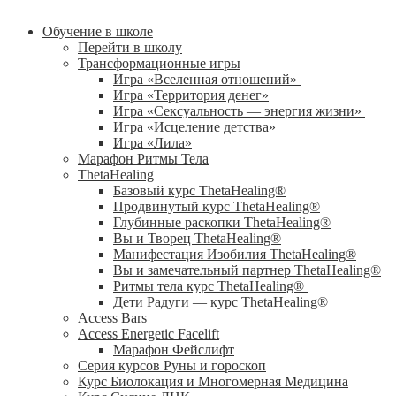
Обучение в школе
Перейти в школу
Трансформационные игры
Игра «Вселенная отношений»
Игра «Территория денег»
Игра «Сексуальность — энергия жизни»
Игра «Исцеление детства»
Игра «Лила»
Марафон Ритмы Тела
ThetaHealing
Базовый курс ThetaHealing®
Продвинутый курс ThetaHealing®
Глубинные раскопки ThetaHealing®
Вы и Творец ThetaHealing®
Манифестация Изобилия ThetaHealing®
Вы и замечательный партнер ThetaHealing®
Ритмы тела курс ThetaHealing®
Дети Радуги — курс ThetaHealing®
Access Bars
Access Energetic Facelift
Марафон Фейслифт
Серия курсов Руны и гороскоп
Курс Биолокация и Многомерная Медицина