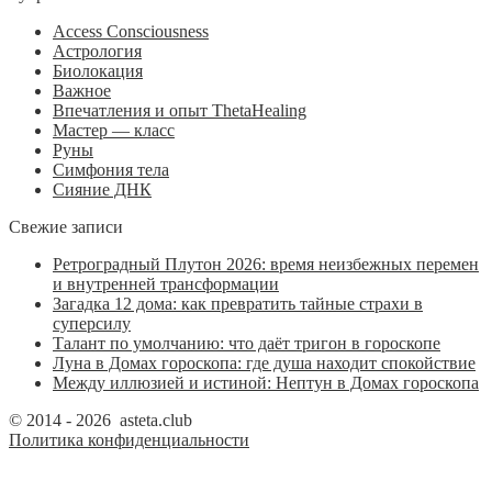
Access Consciousness
Астрология
Биолокация
Важное
Впечатления и опыт ThetaHealing
Мастер — класс
Руны
Симфония тела
Сияние ДНК
Свежие записи
Ретроградный Плутон 2026: время неизбежных перемен
и внутренней трансформации
Загадка 12 дома: как превратить тайные страхи в
суперсилу
Талант по умолчанию: что даёт тригон в гороскопе
Луна в Домах гороскопа: где душа находит спокойствие
Между иллюзией и истиной: Нептун в Домах гороскопа
© 2014 - 2026 asteta.club
Политика конфиденциальности