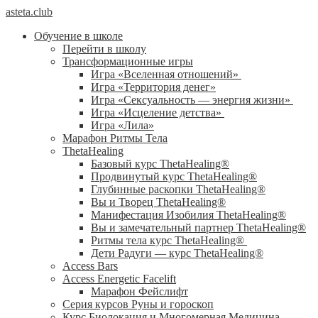
asteta.club
Обучение в школе
Перейти в школу
Трансформационные игры
Игра «Вселенная отношений»
Игра «Территория денег»
Игра «Сексуальность — энергия жизни»
Игра «Исцеление детства»
Игра «Лила»
Марафон Ритмы Тела
ThetaHealing
Базовый курс ThetaHealing®
Продвинутый курс ThetaHealing®
Глубинные раскопки ThetaHealing®
Вы и Творец ThetaHealing®
Манифестация Изобилия ThetaHealing®
Вы и замечательный партнер ThetaHealing®
Ритмы тела курс ThetaHealing®
Дети Радуги — курс ThetaHealing®
Access Bars
Access Energetic Facelift
Марафон Фейслифт
Серия курсов Руны и гороскоп
Курс Биолокация и Многомерная Медицина