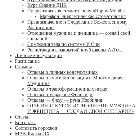
Курс Сияние ДНК
Энергетическая стоматология «Happy Mouth»
Марафон Энергетическая Cтоматология
Предназначение и Следование Божественному
Расписанию
Отношения мужчина и женщина — создай свой
сценарий
Симфония тела по системе У-Син
Регистрация в закрытый клуб школы AsTeta
Личные консультации
Расписание
Отзывы
Отзывы о личных консультациях
Отзывы о курсе Биолокация и Многомерная
Медицина
Отзывы о трансформационных играх
Отзывы о марафоне Фейслифт
Отзывы — Феху — руна Изобилия
ОТЗЫВЫ О КУРСЕ «ОТНОШЕНИЯ МУЖЧИНА
И ЖЕНЩИНА — СОЗДАЙ СВОЙ СЦЕНАРИЙ»
Статьи
Контакты
Составить гороскоп
МАК Карты OХ