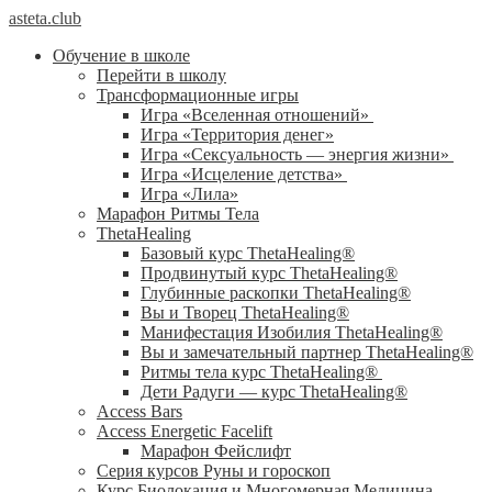
asteta.club
Обучение в школе
Перейти в школу
Трансформационные игры
Игра «Вселенная отношений»
Игра «Территория денег»
Игра «Сексуальность — энергия жизни»
Игра «Исцеление детства»
Игра «Лила»
Марафон Ритмы Тела
ThetaHealing
Базовый курс ThetaHealing®
Продвинутый курс ThetaHealing®
Глубинные раскопки ThetaHealing®
Вы и Творец ThetaHealing®
Манифестация Изобилия ThetaHealing®
Вы и замечательный партнер ThetaHealing®
Ритмы тела курс ThetaHealing®
Дети Радуги — курс ThetaHealing®
Access Bars
Access Energetic Facelift
Марафон Фейслифт
Серия курсов Руны и гороскоп
Курс Биолокация и Многомерная Медицина