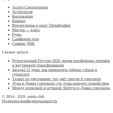
Access Consciousness
Астрология
Биолокация
Важное
Впечатления и опыт ThetaHealing
Мастер — класс
Руны
Симфония тела
Сияние ДНК
Свежие записи
Ретроградный Плутон 2026: время неизбежных перемен
и внутренней трансформации
Загадка 12 дома: как превратить тайные страхи в
суперсилу
Талант по умолчанию: что даёт тригон в гороскопе
Луна в Домах гороскопа: где душа находит спокойствие
Между иллюзией и истиной: Нептун в Домах гороскопа
© 2014 - 2026 asteta.club
Политика конфиденциальности