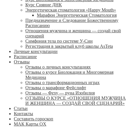
Курс Сияние ДНК
Энергетическая стоматология «Happy Mouth»
Марафон Энергетическая Cтоматология
Предназначение и Следование Божественному
Расписанию
Отношения мужчина и женщина — создай свой
сценарий
Симфония тела по системе У-Син
Регистрация в закрытый клуб школы AsTeta
Личные консультации
Расписание
Отзывы
Отзывы о личных консультациях
Отзывы о курсе Биолокация и Многомерная
Медицина
Отзывы о трансформационных играх
Отзывы о марафоне Фейслифт
Отзывы — Феху — руна Изобилия
ОТЗЫВЫ О КУРСЕ «ОТНОШЕНИЯ МУЖЧИНА
И ЖЕНЩИНА — СОЗДАЙ СВОЙ СЦЕНАРИЙ»
Статьи
Контакты
Составить гороскоп
МАК Карты OХ