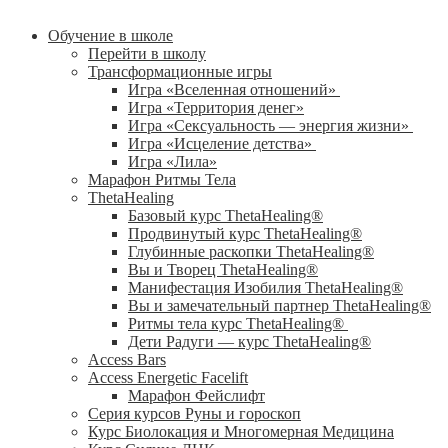
Обучение в школе
Перейти в школу
Трансформационные игры
Игра «Вселенная отношений»
Игра «Территория денег»
Игра «Сексуальность — энергия жизни»
Игра «Исцеление детства»
Игра «Лила»
Марафон Ритмы Тела
ThetaHealing
Базовый курс ThetaHealing®
Продвинутый курс ThetaHealing®
Глубинные раскопки ThetaHealing®
Вы и Творец ThetaHealing®
Манифестация Изобилия ThetaHealing®
Вы и замечательный партнер ThetaHealing®
Ритмы тела курс ThetaHealing®
Дети Радуги — курс ThetaHealing®
Access Bars
Access Energetic Facelift
Марафон Фейслифт
Серия курсов Руны и гороскоп
Курс Биолокация и Многомерная Медицина